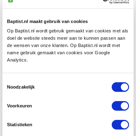
Bridge City HK50-CSM slijpmal en
schaafbeitel 50 graden voor mini
Baptist.nl maakt gebruik van cookies
blokschaaf
Op Baptist.nl wordt gebruik gemaakt van cookies met als
Artikelnummer: 32969
doel de website steeds meer aan te kunnen passen aan
€ 74,10 incl. btw
de wensen van onze klanten. Op Baptist.nl wordt met
€ 61,24 excl. btw
name gebruik gemaakt van cookies voor Google
Analytics.
Op voorraad
Vergelijken
Toestemmingsselectie
Noodzakelijk
Bridge City schaafbeitel voor HP-8 mini
blokschaaf 110 mm
Artikelnummer: 32964
Voorkeuren
€ 33,90 incl. btw
€ 28,02 excl. btw
Statistieken
Op voorraad