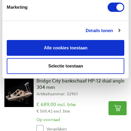
Vergelijken
Marketing
Bridge City HG-4 slijphulpstuk
Artikelnummer: 33060
Details tonen
€ 148,00 incl. btw
€ 122,31 excl. btw
Alle cookies toestaan
Op voorraad
Vergelijken
Selectie toestaan
Bridge City bankschaaf HP-12 dual angle
304 mm
Artikelnummer: 32961
€ 689,00 incl. btw
€ 569,42 excl. btw
Op voorraad
Vergelijken