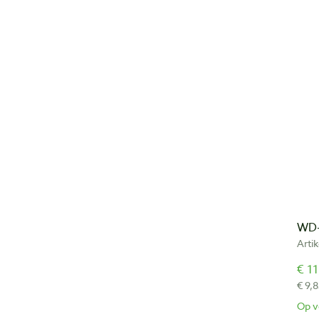
WD-
Arti
€ 11
€ 9,8
Op v