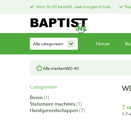
Vóór 16:00 besteld, vaak morgen in huis
Bez
Nieuw
Aa
Alle categorieën
Alle merken
WD-40
W
Categorieën
Boren
1
Stationaire machines
1
7 r
Handgereedschappen
7
1-7 