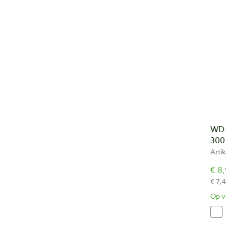
WD-
300
Arti
€ 8,
€ 7,
Op v