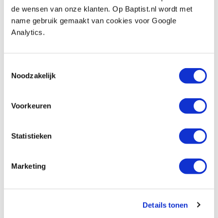
de wensen van onze klanten. Op Baptist.nl wordt met
Artikelnummer: 660985
name gebruik gemaakt van cookies voor Google
€ 10,15 incl. btw
Analytics.
€ 8,39 excl. btw
Op voorraad
Toestemmingsselectie
Vergelijken
Noodzakelijk
Tengtools ringsleutel 8 en 9 mm
Voorkeuren
Artikelnummer: 660986
€ 11,10 incl. btw
Statistieken
€ 9,17 excl. btw
Op voorraad
Marketing
Vergelijken
Tengtools ringsleutel 10 en 11 mm
Details tonen
Artikelnummer: 660987