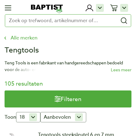
Alle merken
Tengtools
Teng Tools is een fabrikant van handgereedschappen bedoeld
voor de auto- en motorbranche en machinebouw. Het bedrijf
produceert een collectie van ruim 3.000 unieke producten met
105 resultaten
handige opbergsystemen. De gereedschappen van Teng Tools
zijn geschikt voor de professionele vakman.
Filteren
Toon
18
Aanbevolen
Tengtools steeksleutel 6 en 7 mm