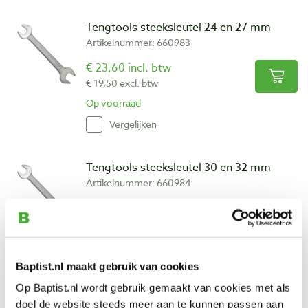
Tengtools steeksleutel 24 en 27 mm
Artikelnummer: 660983
€ 23,60 incl. btw
€ 19,50 excl. btw
Op voorraad
Vergelijken
Tengtools steeksleutel 30 en 32 mm
Artikelnummer: 660984
€ 30,15 incl. btw
€ 24,92 excl. btw
Op voorraad
Vergelijken
Baptist.nl maakt gebruik van cookies
Op Baptist.nl wordt gebruik gemaakt van cookies met als
doel de website steeds meer aan te kunnen passen aan
Tengtools ringsleutel 6 en 7 mm