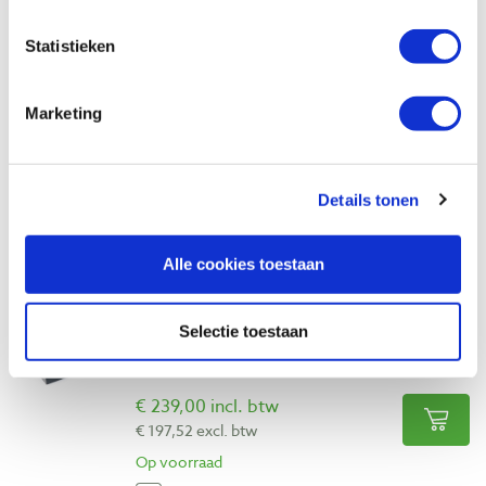
Vergelijken
Statistieken
Universeel onderstel voor o.a. Nova
Comet II houtdraaibank
Marketing
Artikelnummer: 33313
€ 194,00 incl. btw
€ 160,33 excl. btw
Details tonen
Op voorraad
Vergelijken
Alle cookies toestaan
Teknatool bedverlenging 480 mm voor
Selectie toestaan
Nova Nebula houtdraaibank
Artikelnummer: 22822
€ 239,00 incl. btw
€ 197,52 excl. btw
Op voorraad