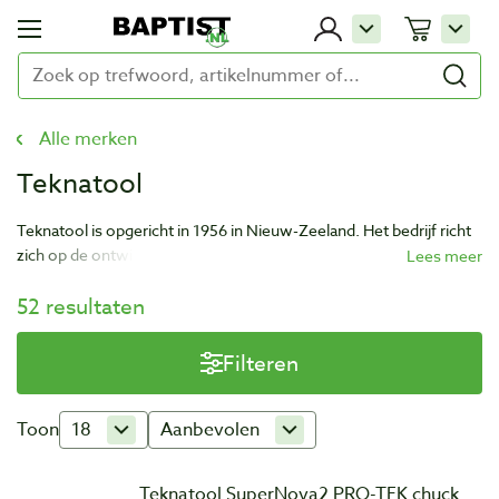
Alle merken
Teknatool
Teknatool is opgericht in 1956 in Nieuw-Zeeland. Het bedrijf richt
zich op de ontwikkeling en productie van houtdraai-
gereedschappen. De producten van Teknatool staan erom bekend
52 resultaten
veel waarde te leveren tegen een gepaste prijs.
Filteren
Toon
18
Aanbevolen
Teknatool SuperNova2 PRO-TEK chuck