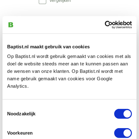
Vergelijken
Teknatool bedverlenging voor Nova
Comet II houtdraaibank
Artikelnummer: 33312
€ 259,00 incl. btw
Baptist.nl maakt gebruik van cookies
€ 214,05 excl. btw
Op Baptist.nl wordt gebruik gemaakt van cookies met als
Op voorraad
doel de website steeds meer aan te kunnen passen aan
Vergelijken
de wensen van onze klanten. Op Baptist.nl wordt met
name gebruik gemaakt van cookies voor Google
Analytics.
Slijpsteen Ø 200 x 40 x Ø 32 | korrel 60 |
wit
Artikelnummer: 27479
Toestemmingsselectie
Noodzakelijk
€ 81,05 incl. btw
€ 66,98 excl. btw
Op voorraad
Voorkeuren