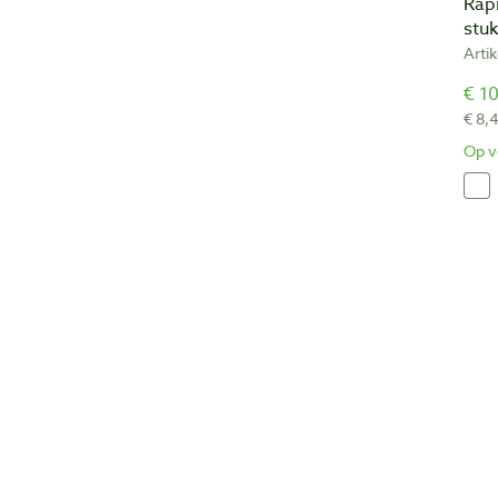
Rap
stu
Arti
€ 10
€ 8,
Op v