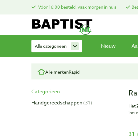
Vóór 16:00 besteld, vaak morgen in huis
Bez
Nieuw
Aa
Alle categorieën
Alle merken
Rapid
Ra
Categorieën
Handgereedschappen
31
Het 
indu
31 