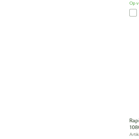
Op v
Rap
108
Arti