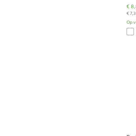
€ 8,
€ 7,3
Op v