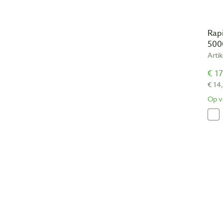
Rap
500
Arti
€ 17
€ 14
Op v