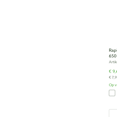
Rap
650
Arti
€ 9,
€ 7,9
Op v