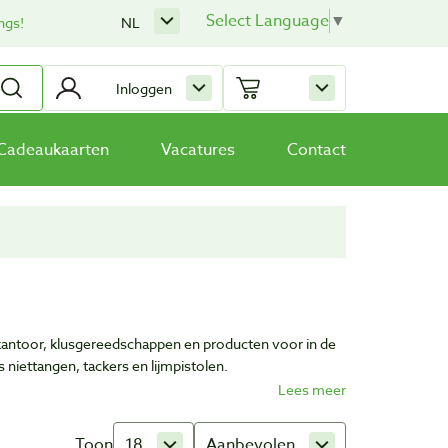
Select Language
▼
ngs!
NL
Inloggen
Cadeaukaarten
Vacatures
Contact
 kantoor, klusgereedschappen en producten voor in de
 niettangen, tackers en lijmpistolen.
Toon
18
Aanbevolen