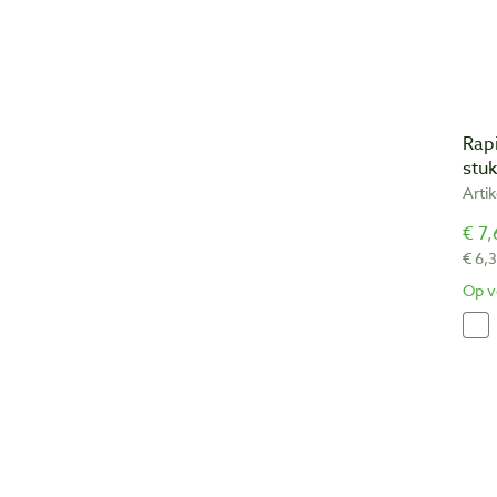
Rap
stu
Arti
€ 7,
€ 6,3
Op v