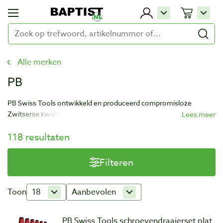
Alle merken
PB
PB Swiss Tools ontwikkeld en produceerd compromisloze
Zwitserse kwaliteit sinds 1878: precies, innovatief en
betrouwbaar. Wie professioneel schroeft, waardeert onze
118 resultaten
uitstekende gereedschappen en medische producten. De
producten worden samen met de eindgebruikers ontwikkeld en
getest.
Filteren
Toon
18
Aanbevolen
PB Swiss Tools schroevendraaierset plat