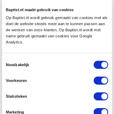
€ 7,00 incl. btw
€ 5,79 excl. btw
Baptist.nl maakt gebruik van cookies
Op voorraad
Op Baptist.nl wordt gebruik gemaakt van cookies met als
Vergelijken
doel de website steeds meer aan te kunnen passen aan
de wensen van onze klanten. Op Baptist.nl wordt met
name gebruik gemaakt van cookies voor Google
PB schroevendraaier plat #2 195 mm
Analytics.
Artikelnummer: 102925
€ 7,70 incl. btw
Toestemmingsselectie
€ 6,36 excl. btw
Noodzakelijk
Op voorraad
Vergelijken
Voorkeuren
PB schroevendraaier plat #3 220 mm
Artikelnummer: 102926
Statistieken
€ 8,95 incl. btw
€ 7,40 excl. btw
Marketing