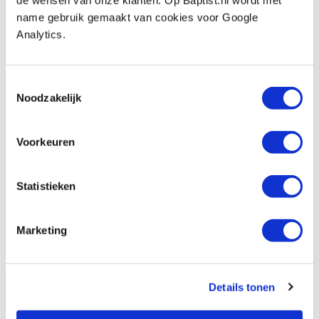
de wensen van onze klanten. Op Baptist.nl wordt met
name gebruik gemaakt van cookies voor Google
Analytics.
Merkelbach patineerwas donkerbruin 375
ml
Artikelnummer: 20428
Toestemmingsselectie
Noodzakelijk
€ 21,00 incl. btw
€ 17,36 excl. btw
Op voorraad
Voorkeuren
Vergelijken
Statistieken
Merkelbach kalkwas vast wit 375 ml
Artikelnummer: 20420
Marketing
€ 22,25 incl. btw
€ 18,39 excl. btw
Op voorraad
Details tonen
Vergelijken