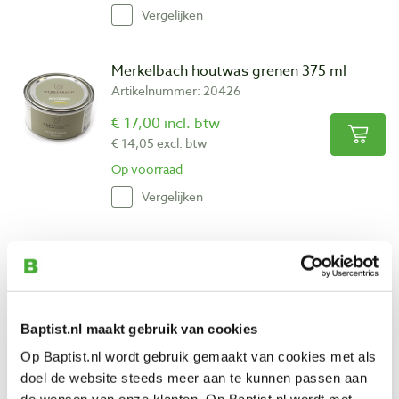
Vergelijken
Merkelbach houtwas grenen 375 ml
Artikelnummer: 20426
€ 17,00 incl. btw
€ 14,05 excl. btw
Op voorraad
Vergelijken
Merkelbach schellakpolitoer kleurloos
250 ml
Artikelnummer: 18821
€ 15,00 incl. btw
Baptist.nl maakt gebruik van cookies
€ 12,40 excl. btw
Op Baptist.nl wordt gebruik gemaakt van cookies met als
Op voorraad
doel de website steeds meer aan te kunnen passen aan
Vergelijken