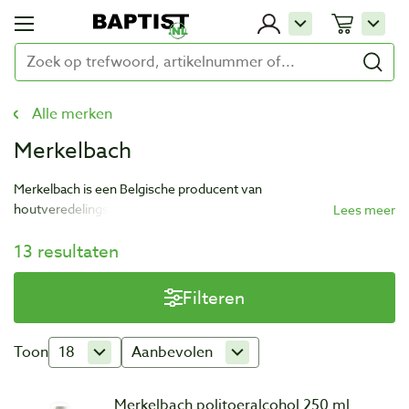
Alle merken
Merkelbach
Merkelbach is een Belgische producent van
houtveredelingsproducten op basis van natuurlijke ingrediënten.
Ze maken onder andere politoeren, houtvuller, terpentijnwas,
13 resultaten
kalkwas en vele andere soorten wax. De producten worden
ontwikkeld volgens een beproefde formule.
Filteren
Toon
18
Aanbevolen
Merkelbach politoeralcohol 250 ml