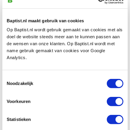
Artikelnummer: 34045
€ 80,10 incl. btw
Baptist.nl maakt gebruik van cookies
€ 66,20 excl. btw
Op voorraad
Op Baptist.nl wordt gebruik gemaakt van cookies met als
doel de website steeds meer aan te kunnen passen aan
Vergelijken
de wensen van onze klanten. Op Baptist.nl wordt met
name gebruik gemaakt van cookies voor Google
JSP Stealth beschermbril donker glas
Analytics.
Artikelnummer: 28642
€ 21,75 incl. btw
Toestemmingsselectie
€ 17,98 excl. btw
Noodzakelijk
Op voorraad
Vergelijken
Voorkeuren
JSP PowerCap Active vervangings accu
Statistieken
Artikelnummer: 27941