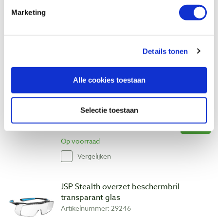
€ 176,00 incl. btw
Marketing
€ 145,45 excl. btw
Op voorraad
Vergelijken
Details tonen
JSP Stealth beschermbril transparant
Alle cookies toestaan
glas met LED verlichting
Artikelnummer: 28639
Selectie toestaan
€ 24,40 incl. btw
€ 20,17 excl. btw
Op voorraad
Vergelijken
JSP Stealth overzet beschermbril
transparant glas
Artikelnummer: 29246