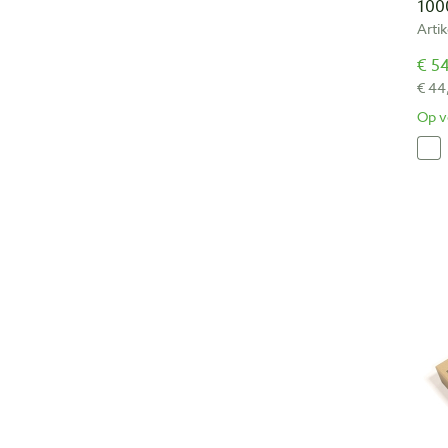
100
Arti
€ 54
€ 44
Op v