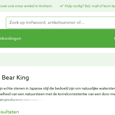
oek ook onze winkel in Arnhem
Hulp nodig? Bel, mail of kom la
nbiedingen
e Bear King
ijn echte stenen in Japanse stijl die bedoeld zijn om natuurlijke waters
nelheid van een natuursteen met de korrelconsistentie van een door m
 en produceren een superieur kraspatroon die nodig is om eenvoudig van
esultaten