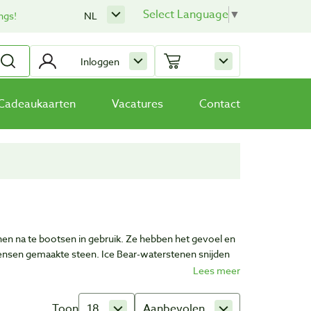
Select Language
▼
ngs!
NL
Inloggen
Cadeaukaarten
Vacatures
Contact
tenen na te bootsen in gebruik. Ze hebben het gevoel en
ensen gemaakte steen. Ice Bear-waterstenen snijden
 korrelbereik te wisselen naar steeds fijnere stenen.
Toon
18
Aanbevolen