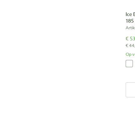
Ice
185
Arti
€ 53
€ 44
Op v