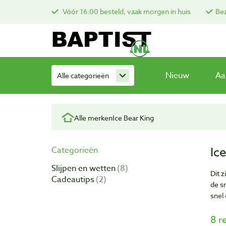
Vóór 16:00 besteld, vaak morgen in huis
Bez
Nieuw
Aa
Alle categorieën
Alle merken
Ice Bear King
Ic
Categorieën
Slijpen en wetten
8
Dit z
Cadeautips
2
de s
snel
8 r