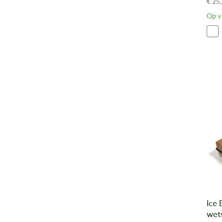
€ 25
Op v
Ice 
wet