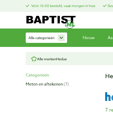
Vóór 16:00 besteld, vaak morgen in huis
Bez
Nieuw
Aa
Alle categorieën
Alle merken
Hedue
He
Categorieën
Meten en aftekenen
7
7 r