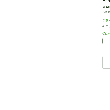
Hed
wan
Arti
€ 85
€ 71
Op v