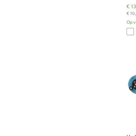
€ 13
€ 10
Op v