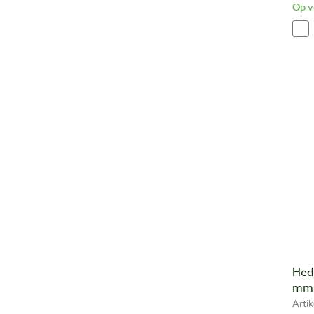
Op v
Hed
mm
Arti