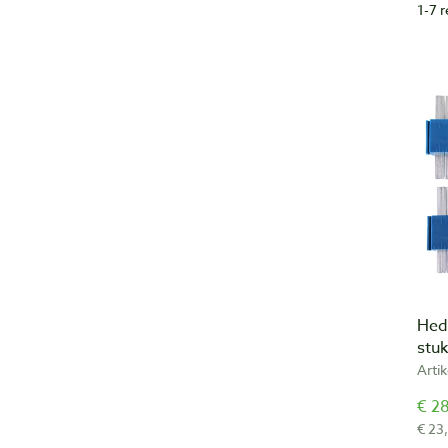
1-7 
Hed
stu
Arti
€ 28
€ 23