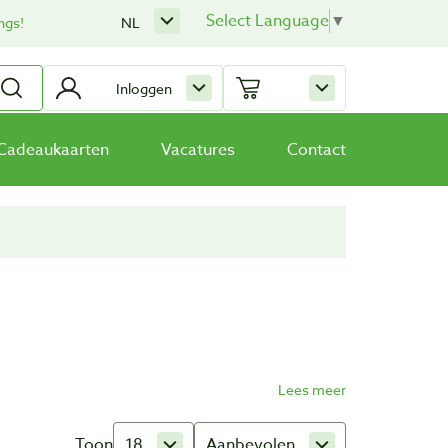
Select Language
▼
ngs!
NL
Inloggen
Cadeaukaarten
Vacatures
Contact
Toon
18
Aanbevolen