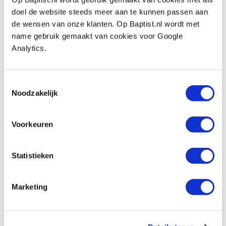
€ 6,49 excl. btw
doel de website steeds meer aan te kunnen passen aan
Op voorraad
de wensen van onze klanten. Op Baptist.nl wordt met
name gebruik gemaakt van cookies voor Google
Vergelijken
Analytics.
Vorige
Volgende
Toestemmingsselectie
Noodzakelijk
1
Voorkeuren
Statistieken
Marketing