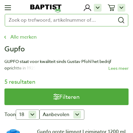
Alle merken
Gupfo
GUPFO staat voor kwaliteit sinds Gustav Pfohl het bedrijf
oprichtte in 1925. Het bedrijf is vooral bekend van de Phofl-lijm,
maar heeft daarnaast ook veel hulpmiddelen en accessoires
5 resultaten
ontwikkeld. Ook ontwikkelen ze op maat gemaakte sponsrubber.
Filteren
Toon
18
Aanbevolen
Gupfo grote lijmpot Leiminator 1200 ml