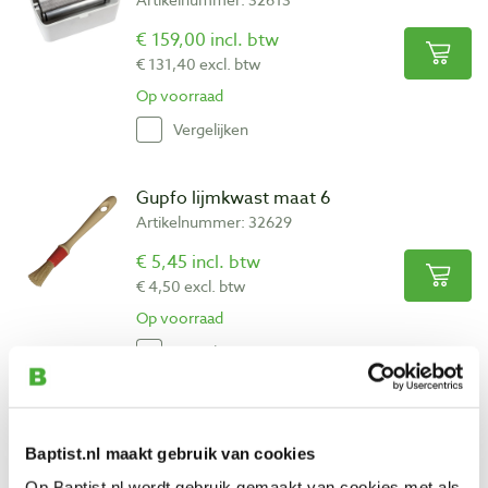
€ 159,00 incl. btw
€ 131,40 excl. btw
Op voorraad
Vergelijken
Gupfo lijmkwast maat 6
Artikelnummer: 32629
€ 5,45 incl. btw
€ 4,50 excl. btw
Op voorraad
Vergelijken
Gupfo lijmkwast maat 10
Artikelnummer: 32631
Baptist.nl maakt gebruik van cookies
€ 7,85 incl. btw
Op Baptist.nl wordt gebruik gemaakt van cookies met als