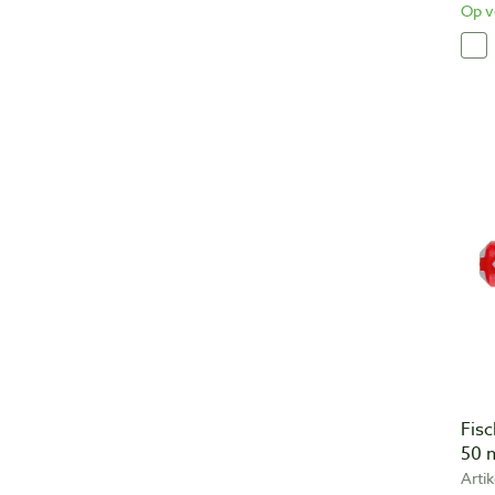
Op v
Fis
50
Arti