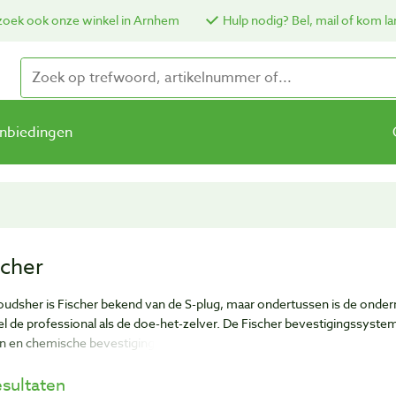
oek ook onze winkel in Arnhem
Hulp nodig? Bel, mail of kom la
nbiedingen
scher
oudsher is Fischer bekend van de S-plug, maar ondertussen is de ondern
l de professional als de doe-het-zelver. De Fischer bevestigingssyste
en en chemische bevestigingsmaterialen voor professionele gebruikers 
esultaten