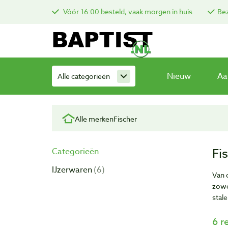
Vóór 16:00 besteld, vaak morgen in huis
Bez
Nieuw
Aa
Alle categorieën
Alle merken
Fischer
Fi
Categorieën
IJzerwaren
6
Van 
zowe
stal
6 r