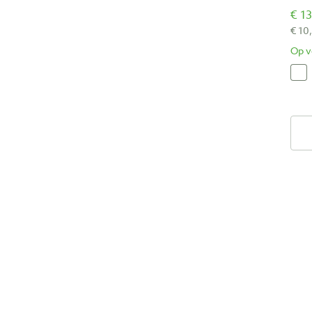
€ 13
€ 10
Op v