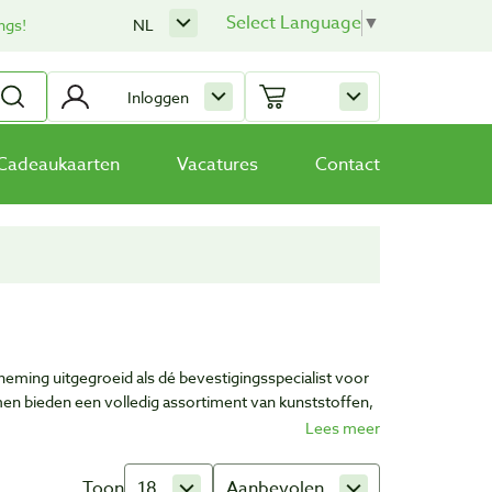
Select Language
▼
ngs!
NL
Inloggen
Cadeaukaarten
Vacatures
Contact
eming uitgegroeid als dé bevestigingsspecialist voor
men bieden een volledig assortiment van kunststoffen,
en doe-het-zelvers.
Toon
18
Aanbevolen