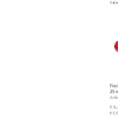
1-6 
Fis
25
Arti
€ 6,
€ 5,