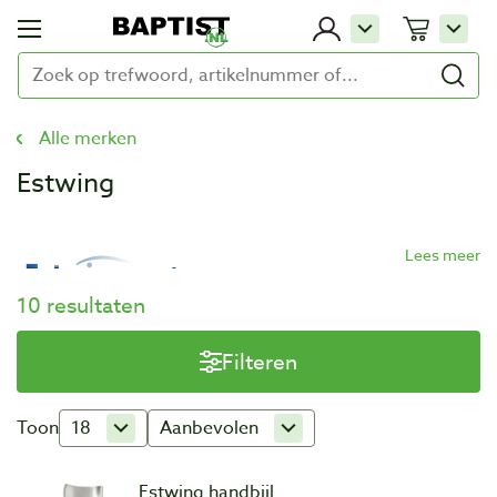
Alle merken
Estwing
10 resultaten
Filteren
Toon
18
Aanbevolen
Estwing handbijl