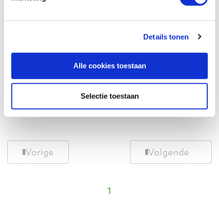
Vergelijken
Details tonen
Estwing spijkertrekker 305 mm
Artikelnummer: 27664
Alle cookies toestaan
€ 35,10 incl. btw
€ 29,01 excl. btw
Op voorraad
Selectie toestaan
Vergelijken
Vorige
Volgende
1