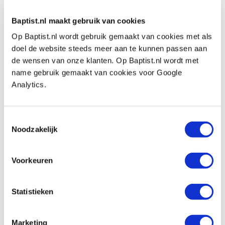
€ 85,95 excl. btw
Op voorraad
Baptist.nl maakt gebruik van cookies
Vergelijken
Op Baptist.nl wordt gebruik gemaakt van cookies met als
doel de website steeds meer aan te kunnen passen aan
Estwing steigerhamer 600 gram
de wensen van onze klanten. Op Baptist.nl wordt met
Artikelnummer: 21335
name gebruik gemaakt van cookies voor Google
Analytics.
€ 83,60 incl. btw
€ 69,09 excl. btw
Op voorraad
Toestemmingsselectie
Noodzakelijk
Vergelijken
Voorkeuren
Estwing spijkertrekker 230 mm
Artikelnummer: 27661
Statistieken
€ 27,25 incl. btw
€ 22,52 excl. btw
Op voorraad
Marketing