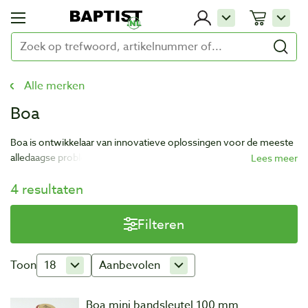
Alle merken
Boa
Boa is ontwikkelaar van innovatieve oplossingen voor de meeste
alledaagse problemen. De oplossingen van Boa zijn simpel en
handig en geven een gevoel van "waarom was dit nog niet eerder
4 resultaten
bedacht". Het bedrijf richt zicht ook op duurzame oplossingen om
op een verantwoorde manier de toekomst in te gaan.
Filteren
Toon
18
Aanbevolen
Boa mini bandsleutel 100 mm