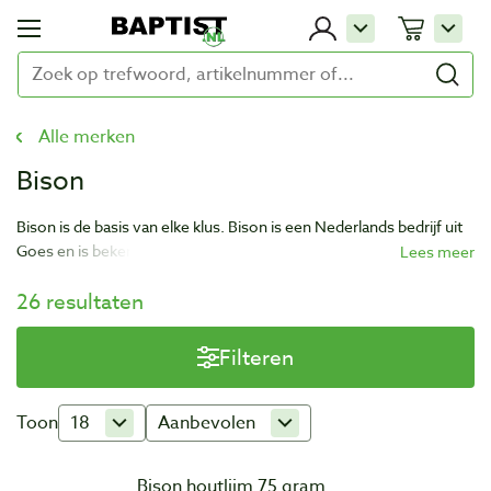
Alle merken
Bison
Bison is de basis van elke klus. Bison is een Nederlands bedrijf uit
Goes en is bekend van het lijm- en kitsegment. De producten van
Bison zijn een kwaliteitsborgingsysteem ondergaan waardoor het
26 resultaten
hele proces door vooraf bepaalde procedures plaats vindt.
Hiermee garanderen ze kwalitatieve en duurzame producten te
leveren.
Filteren
Toon
18
Aanbevolen
Bison houtlijm 75 gram