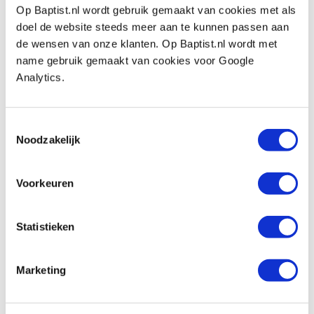
Vergelijken
Op Baptist.nl wordt gebruik gemaakt van cookies met als
doel de website steeds meer aan te kunnen passen aan
Bison Wood Max Express
de wensen van onze klanten. Op Baptist.nl wordt met
houtconstructielijm D4 380 gram
name gebruik gemaakt van cookies voor Google
Artikelnummer: 8118994
Analytics.
€ 17,65 incl. btw
€ 14,59 excl. btw
Toestemmingsselectie
Op voorraad
Noodzakelijk
Vergelijken
Voorkeuren
Bison lock bond 10 ml
Artikelnummer: 468358
Statistieken
€ 9,65 incl. btw
€ 7,98 excl. btw
Marketing
Op voorraad
Vergelijken