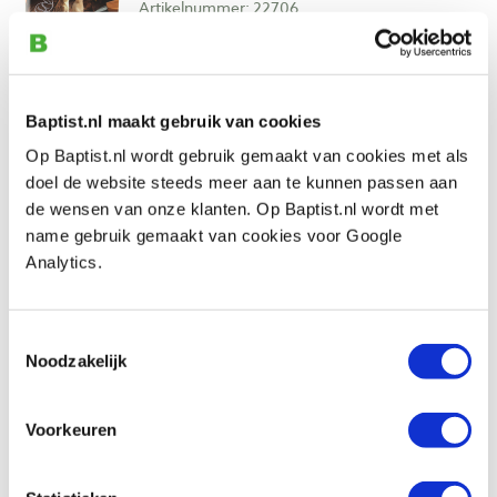
Artikelnummer: 22706
€ 30,45 incl. btw
€ 25,17 excl. btw
Op voorraad
Baptist.nl maakt gebruik van cookies
Vergelijken
Op Baptist.nl wordt gebruik gemaakt van cookies met als
doel de website steeds meer aan te kunnen passen aan
BeaverCraft houtsnijset tovenaar
de wensen van onze klanten. Op Baptist.nl wordt met
Artikelnummer: 22584
name gebruik gemaakt van cookies voor Google
Analytics.
€ 25,90 incl. btw
€ 21,40 excl. btw
Op voorraad
Toestemmingsselectie
Noodzakelijk
Vergelijken
Voorkeuren
BeaverCraft houtsnijset love spoon
Artikelnummer: 22585