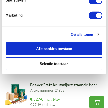
€ 46,40 incl. btw
Statistieken
€ 38,35 excl. btw
Op voorraad
Marketing
Vergelijken
Details tonen
BeaverCraft houtsnijset beer
Artikelnummer: 22753
Alle cookies toestaan
€ 36,55 incl. btw
€ 30,21 excl. btw
Op voorraad
Selectie toestaan
Vergelijken
BeaverCraft houtsnijset staande beer
Artikelnummer: 21905
€ 32,90 incl. btw
€ 27,19 excl. btw