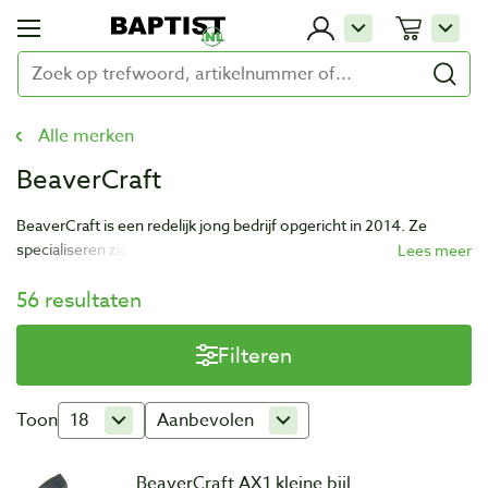
Alle merken
BeaverCraft
BeaverCraft is een redelijk jong bedrijf opgericht in 2014. Ze
specialiseren zich in kwalitatief betaalbaar houtsnijgereedschap en
springen daarmee in een gat van de markt waar nog te weinig
56 resultaten
producten in beschikbaar waren. De pijlers van BeaverCraft zijn
dan ook: Kwaliteit, betrouwbaarheid en betaalbaarheid.
Filteren
Toon
18
Aanbevolen
BeaverCraft AX1 kleine bijl