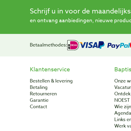
Schrijf u in voor de maandelijk
en ontvang aanbiedingen, nieuwe product
Betaalmethodes:
Klantenservice
Bapti
Bestellen & levering
Onze w
Betaling
Vacatu
Retourneren
Ontdek 
Garantie
NOEST
Contact
Wie zijn
Agend
Links e
Werk va