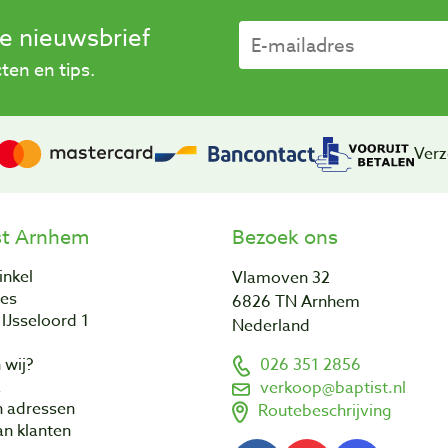
se nieuwsbrief
en en tips.
Verz
st Arnhem
Bezoek ons
inkel
Vlamoven 32
res
6826 TN Arnhem
IJsseloord 1
Nederland
 wij?
026 351 2856
a
verkoop@baptist.nl
n adressen
Routebeschrijving
n klanten