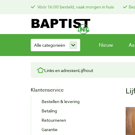
Vóór 16:00 besteld, vaak morgen in huis
Bez
Nieuw
Aa
Alle categorieën
Links en adressen
Lijfhout
Li
Klantenservice
Bestellen & levering
Betaling
Retourneren
Garantie