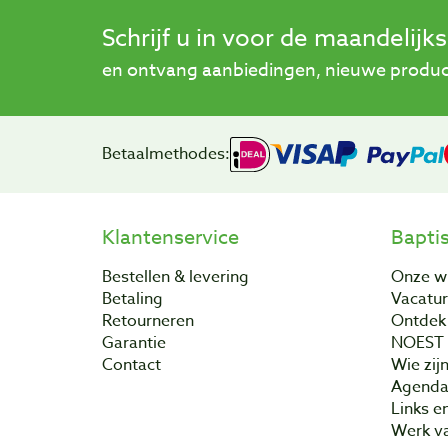
Schrijf u in voor de maandelijk
en ontvang aanbiedingen, nieuwe product
Betaalmethodes:
Klantenservice
Bapti
Bestellen & levering
Onze w
Betaling
Vacatu
Retourneren
Ontdek 
Garantie
NOEST
Contact
Wie zijn
Agend
Links e
Werk va