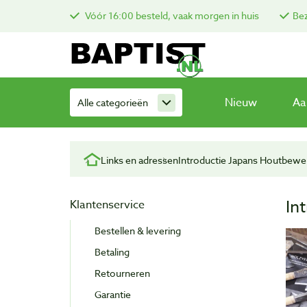
Vóór 16:00 besteld, vaak morgen in huis
Bez
Nieuw
Aa
Alle categorieën
Links en adressen
Introductie Japans Houtbewe
In
Klantenservice
Bestellen & levering
Betaling
Retourneren
Garantie