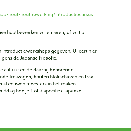
l
op/hout/houtbewerking/introductiecursus-
nse houtbewerken willen leren, of wilt u
introductieworkshops gegeven. U leert hier
gens de Japanse filosofie.
de cultuur en de daarbij behorende
nde trekzagen, houten blokschaven en fraai
jn al eeuwen meesters in het maken
middag hoe je 1 of 2 specifiek Japanse