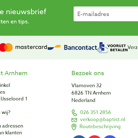
se nieuwsbrief
en en tips.
Verz
st Arnhem
Bezoek ons
inkel
Vlamoven 32
res
6826 TN Arnhem
IJsseloord 1
Nederland
 wij?
026 351 2856
a
verkoop@baptist.nl
n adressen
Routebeschrijving
n klanten