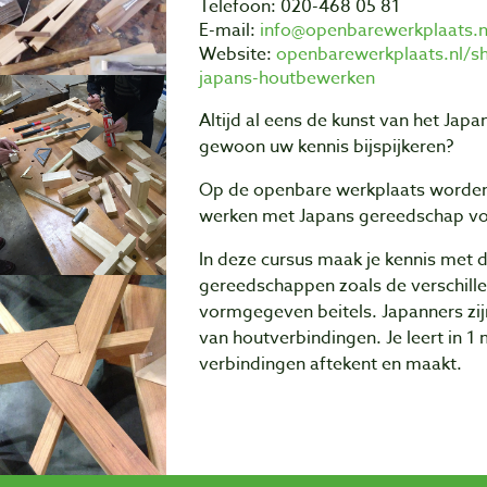
Telefoon: 020-468 05 81
E-mail:
info@openbarewerkplaats.n
Website:
openbarewerkplaats.nl/sh
japans-houtbewerken
Altijd al eens de kunst van het Japa
gewoon uw kennis bijspijkeren?
Op de openbare werkplaats worden 
werken met Japans gereedschap vol
In deze cursus maak je kennis met 
gereedschappen zoals de verschille
vormgegeven beitels. Japanners zi
van houtverbindingen. Je leert in 1 
verbindingen aftekent en maakt.