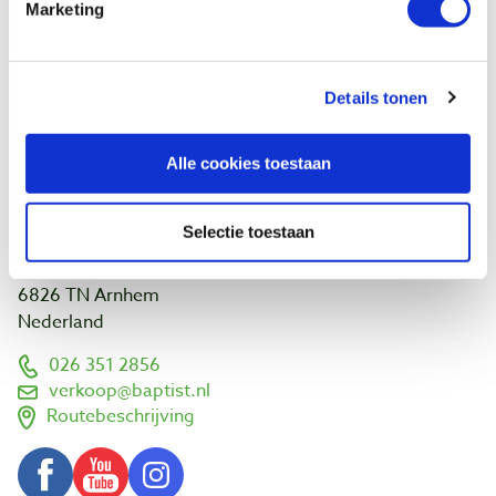
Marketing
Vacatures
Ontdek IJsseloord 1
NOEST
Wie zijn wij?
Details tonen
Agenda
Links en adressen
Werk van klanten
Alle cookies toestaan
Bezoek ons
Selectie toestaan
Vlamoven 32
6826 TN Arnhem
Nederland
026 351 2856
verkoop@baptist.nl
Routebeschrijving