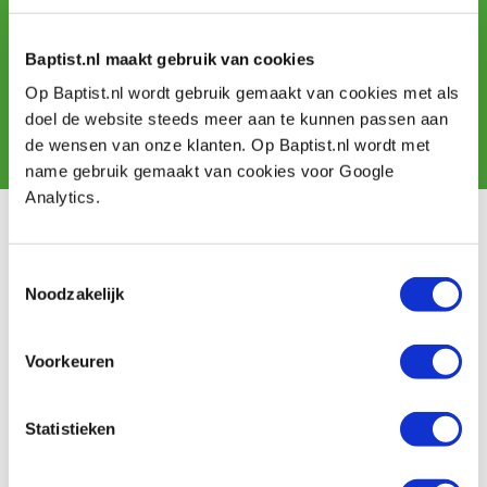
Schrijf u in voor de maandelijkse nieuwsbrief
en ontvang aanbiedingen, nieuwe producten en tips.
Baptist.nl maakt gebruik van cookies
Op Baptist.nl wordt gebruik gemaakt van cookies met als
doel de website steeds meer aan te kunnen passen aan
Aanmelden
de wensen van onze klanten. Op Baptist.nl wordt met
name gebruik gemaakt van cookies voor Google
Analytics.
Klantenservice
Toestemmingsselectie
Bestellen & levering
Noodzakelijk
Betaling
Retourneren
Garantie
Voorkeuren
Contact
Statistieken
Baptist Arnhem
Onze winkel