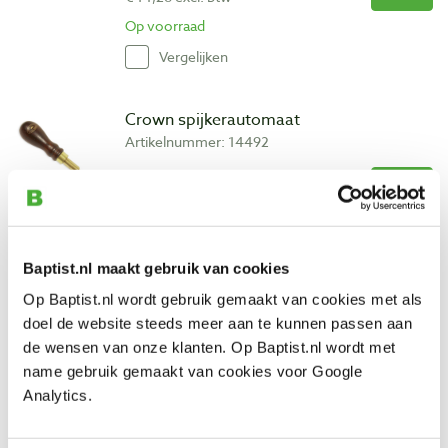
Op voorraad
Vergelijken
Crown spijkerautomaat
Artikelnummer: 14492
€ 34,00 incl. btw
€ 28,10 excl. btw
Niet op voorraad, verwachte levertijd onbekend
Vergelijken
Baptist.nl maakt gebruik van cookies
Op Baptist.nl wordt gebruik gemaakt van cookies met als
Stanley klauwhamer steelmaster 450
doel de website steeds meer aan te kunnen passen aan
gram
de wensen van onze klanten. Op Baptist.nl wordt met
Artikelnummer: 133870
name gebruik gemaakt van cookies voor Google
Analytics.
€ 32,50 incl. btw
€ 26,86 excl. btw