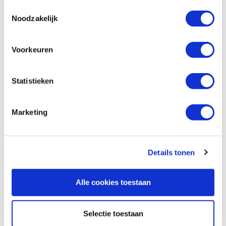
Op voorraad
Toestemmingsselectie
Noodzakelijk
Vergelijken
Voorkeuren
Draadnagel bolkop rvs Ø 1,8 x 30 mm,
200 gram
Artikelnummer: 2422388
Statistieken
€ 10,55 incl. btw
€ 8,72 excl. btw
Marketing
Op voorraad
Vergelijken
Details tonen
Draadnagel bolkop rvs Ø 2,1 x 40 mm,
200 gram
Alle cookies toestaan
Artikelnummer: 2422396
€ 9,60 incl. btw
Selectie toestaan
€ 7,93 excl. btw