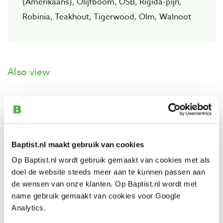
(Amerikaans), Olijfboom, OSB, Rigida-pijn,
Robinia, Teakhout, Tigerwood, Olm, Walnoot
Also view
Osmo proefmonster hardwax olie 3065
kleurloos semi mat 5 ml
Productnumber: 32693
Baptist.nl maakt gebruik van cookies
€ 1,95 incl. VAT
€ 1,61 excl. VAT
Op Baptist.nl wordt gebruik gemaakt van cookies met als
In stock
doel de website steeds meer aan te kunnen passen aan
de wensen van onze klanten. Op Baptist.nl wordt met
Compare
name gebruik gemaakt van cookies voor Google
Analytics.
Osmo hardwax olie 3065 semi mat 750