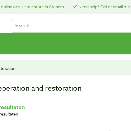
online or visit our store in Arnhem
Need help? Call or email our
storation
eperation and restoration
resultaten
resultaten