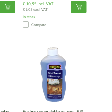
€ 10,95 incl. VAT
€ 9,05 excl. VAT
In stock
Compare
onker
Rustins oppervlakte reiniger 300