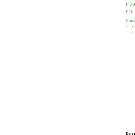
€ 22
€ 18
In s
Rust