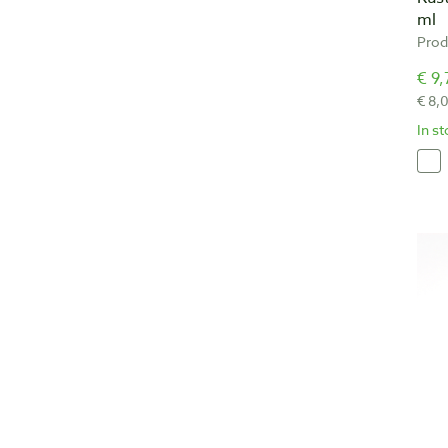
ml
Prod
€ 9,
€ 8,
In s