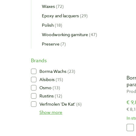
Waxes
72
Epoxy and lacquers
29
Polish
18
Woodworking garniture
47
Preserve
7
Brands
Borma Wachs
23
Bor
Alsibois
15
par
Osmo
13
Prod
Rustins
12
€ 9,
Verfmolen 'De Kat'
6
€ 8,
Show more
In s