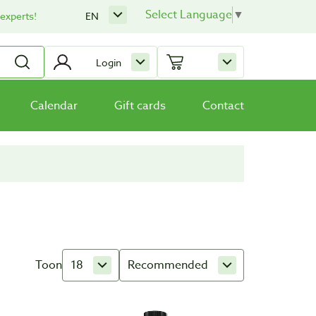
Select Language
▼
 experts!
EN
Login
Calendar
Gift cards
Contact
Toon
18
Recommended