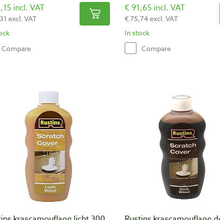
,15 incl. VAT
€ 91,65 incl. VAT
,31 excl. VAT
€ 75,74 excl. VAT
tock
In stock
Compare
Compare
ins krascamouflage licht 300
Rustins krascamouflage d