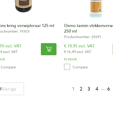
ins kring verwijderaar 125 ml
Osmo tannin vlekkenverwi
250 ml
uctnumber: 19303
Productnumber: 29291
70 incl. VAT
€ 19,95 incl. VAT
54 excl. VAT
€ 16,49 excl. VAT
tock
In stock
Compare
Compare
Vorige
1
2
3
4
6
...