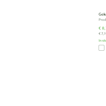
Geko
Prod
€ 8,
€ 7,1
In s