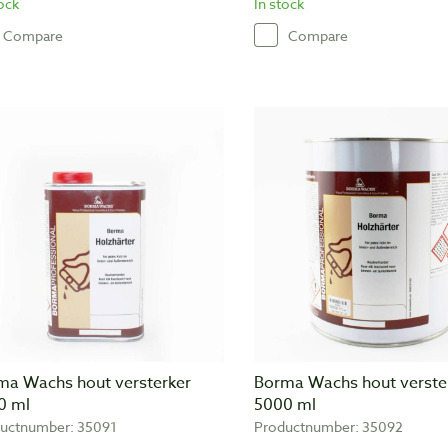
tock
In stock
Compare
Compare
ma Wachs hout versterker
Borma Wachs hout verste
0 ml
5000 ml
uctnumber: 35091
Productnumber: 35092