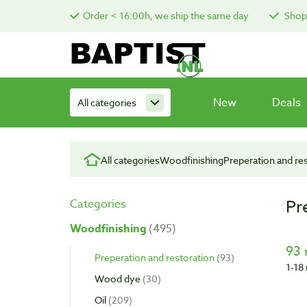
Order < 16:00h, we ship the same day
Shop 
New
Deals
All categories
All categories
Woodfinishing
Preperation and re
Pr
Categories
Woodfinishing
495
93 
Preperation and restoration
93
1-18 
Wood dye
30
Oil
209