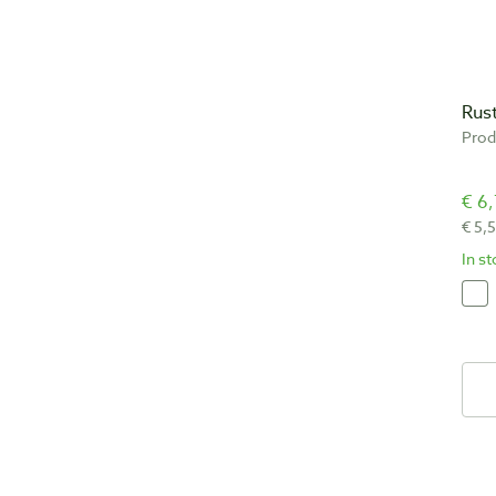
Rust
Prod
€ 6,
€ 5,
In s