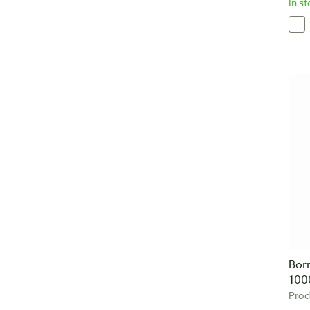
In s
Bor
100
Prod