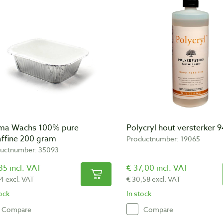
ma Wachs 100% pure
Polycryl hout versterker 
affine 200 gram
Productnumber: 19065
uctnumber: 35093
85 incl. VAT
€ 37,00 incl. VAT
14 excl. VAT
€ 30,58 excl. VAT
tock
In stock
Compare
Compare