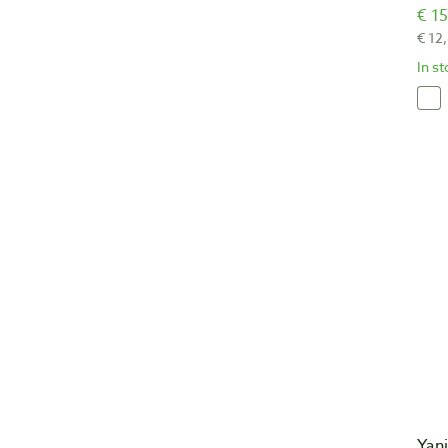
€ 15
€ 12
In s
Yani