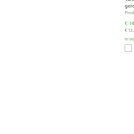
ger
Prod
€ 14
€ 12
In s