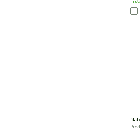
In s
Nat
Prod