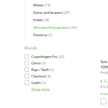
Waxes
72
Epoxy and lacquers
29
Polish
18
Woodworking garniture
47
Preserve
7
Brands
Copenhagen Pro
22
Sint
Osmo
5
100
Rigo / Skylt
5
Prod
Chestnut
4
€ 7,
Gupfo
2
€ 5,
Show more
In s