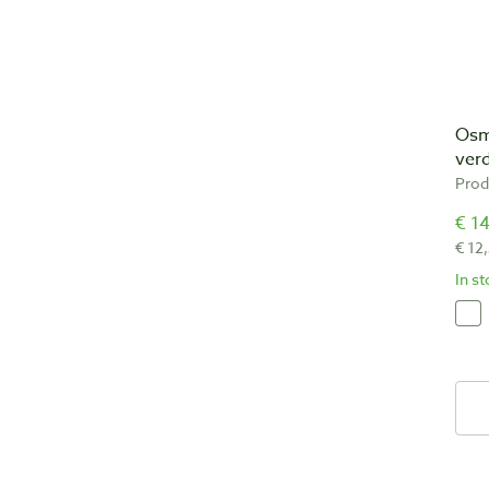
Osm
verd
Prod
€ 14
€ 12
In s