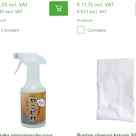
,50 incl. VAT
€ 11,75 incl. VAT
,81 excl. VAT
€ 9,71 excl. VAT
tock
In stock
Compare
Compare
pika reinigingsolie voor
Rustins pluisvrij katoen 3