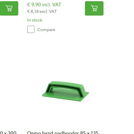
€ 9,90 incl. VAT
€ 8,18 excl. VAT
In stock
Compare
00 x 300
Osmo hand padhouder 85 x 135