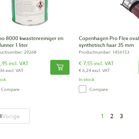
o 8000 kwastenreiniger en
Copenhagen Pro Flex ova
unner 1 liter
synthetisch haar 35 mm
uctnumber: 29268
Productnumber: 1456153
,95 incl. VAT
€ 7,55 incl. VAT
,36 excl. VAT
€ 6,24 excl. VAT
tock
In stock
Compare
Compare
Vorige
1
2
3