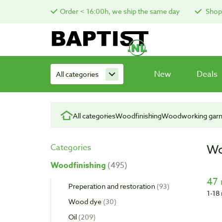
Order < 16:00h, we ship the same day
Shop 
New
Deals
All categories
All categories
Woodfinishing
Woodworking garn
Wo
Categories
Woodfinishing
495
47 
Preperation and restoration
93
1-18 
Wood dye
30
Oil
209