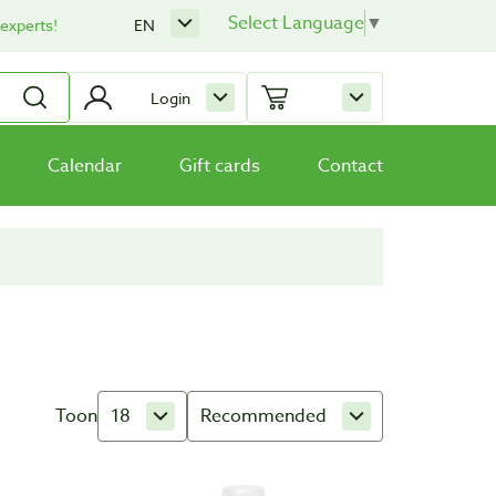
Select Language
▼
 experts!
EN
Login
Calendar
Gift cards
Contact
Toon
18
Recommended