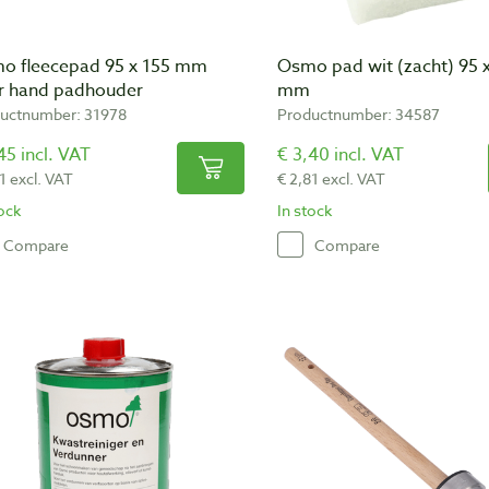
o fleecepad 95 x 155 mm
Osmo pad wit (zacht) 95 
r hand padhouder
mm
uctnumber: 31978
Productnumber: 34587
45 incl. VAT
€ 3,40 incl. VAT
1 excl. VAT
€ 2,81 excl. VAT
tock
In stock
Compare
Compare