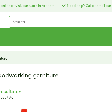
online or visit our store in Arnhem
Need help? Call or email our
iture
odworking garniture
resultaten
resultaten