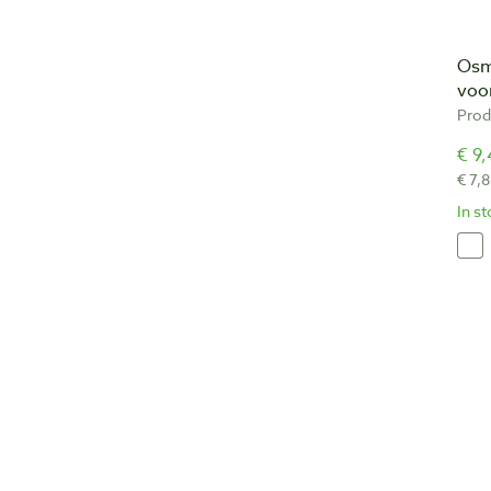
Osm
voo
Prod
€ 9,
€ 7,8
In s