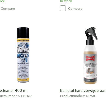
tock
In stock
Compare
Compare
ucleaner 400 ml
Ballistol hars verwijderaa
uctnumber: 5440167
Productnumber: 16758