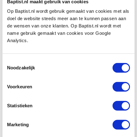
€ 164,46 excl. VAT
Baptist.nl maakt gebruik van cookies
In stock
Op Baptist.nl wordt gebruik gemaakt van cookies met als
Compare
doel de website steeds meer aan te kunnen passen aan
de wensen van onze klanten. Op Baptist.nl wordt met
name gebruik gemaakt van cookies voor Google
Komslijpsteen 05 Ø 150 x 40 x Ø 25 mm |
Analytics.
korrel 80 | wit
Productnumber: 267227
Toestemmingsselectie
€ 67,10 incl. VAT
Noodzakelijk
€ 55,45 excl. VAT
In stock
Voorkeuren
Compare
Slijpsteen 01 Ø 150 x 20 x Ø 32 mm |
Statistieken
korrel 80 | wit
Productnumber: 1054016
Marketing
€ 37,85 incl. VAT