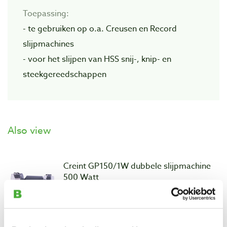
Toepassing:
- te gebruiken op o.a. Creusen en Record
slijpmachines
- voor het slijpen van HSS snij-, knip- en
steekgereedschappen
Also view
Creint GP150/1W dubbele slijpmachine
500 Watt
Productnumber: 34057
recommended price € 239,00
€ 199,00 incl. VAT
Aanbieding