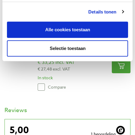
€ 31,28 excl. VAT
In stock
Details tonen
Compare
Alle cookies toestaan
Slijpsteen 01 Ø 150 x 20 x Ø 32 mm |
korrel 60 | grijs
Selectie toestaan
Productnumber: 1054150
€ 33,25 incl. VAT
€ 27,48 excl. VAT
In stock
Compare
Reviews