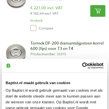
€ 221,00 incl. VAT
€ 182,64 excl. VAT
In stock
Compare
Tormek DF-200 diamantslijpsteen korrel
600 (fijn) voor T3 en T4
Productnumber: 33315
€ 221,00 incl. VAT
€ 182,64 excl. VAT
In stock
Baptist.nl maakt gebruik van cookies
Compare
Op Baptist.nl wordt gebruik gemaakt van cookies met als
doel de website steeds meer aan te kunnen passen aan
Tormek DC-200 diamantslijpsteen korrel
de wensen van onze klanten. Op Baptist.nl wordt met
360 (grof) voor T3 en T4
name gebruik gemaakt van cookies voor Google
Productnumber: 33316