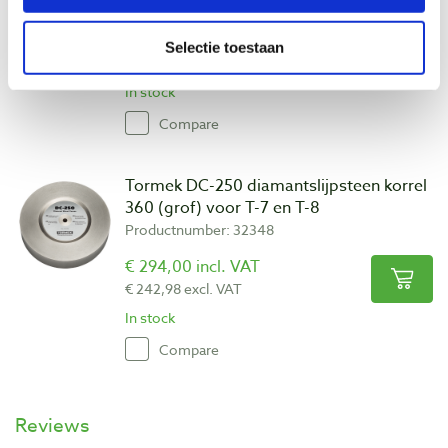
Productnumber: 32347
€ 281,00 incl. VAT
Selectie toestaan
€ 232,23 excl. VAT
In stock
Compare
Tormek DC-250 diamantslijpsteen korrel
360 (grof) voor T-7 en T-8
Productnumber: 32348
€ 294,00 incl. VAT
€ 242,98 excl. VAT
In stock
Compare
Reviews