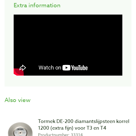
Extra information
Also view
Tormek DE-200 diamantslijpsteen korrel
1200 (extra fijn) voor T3 en T4
Productnumber: 33314