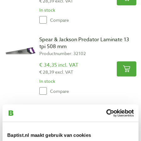
€ 28,39 excl. VAT
In stock
Compare
Spear & Jackson Predator Laminate 13
tpi 508 mm
Productnumber: 32102
€ 34,35 incl. VAT
€ 28,39 excl. VAT
In stock
Compare
Spear & Jackson Predator UVPC 13 tpi
508 mm
Productnumber: 32103
Baptist.nl maakt gebruik van cookies
€ 34,35 incl. VAT