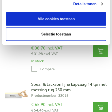
Details tonen
In stock
Compare
Alle cookies toestaan
Eclipse multizaag 10 tpi met kunststof
handvat 375 mm
Selectie toestaan
Productnumber: 185920
€ 38,70 incl. VAT
€ 31,98 excl. VAT
In stock
Compare
Spear & Jackson fijne kapzaag 14 tpi met
messing rug 250 mm
Productnumber: 32093
€ 65,90 incl. VAT
€ 54,46 excl. VAT