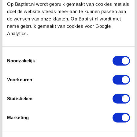
€ 28,39 excl. VAT
Op Baptist.nl wordt gebruik gemaakt van cookies met als
In stock
doel de website steeds meer aan te kunnen passen aan
de wensen van onze klanten. Op Baptist.nl wordt met
Compare
name gebruik gemaakt van cookies voor Google
Analytics.
Spear & Jackson Predator X 7 tpi 559 mm
Productnumber: 32104
Toestemmingsselectie
€ 35,00 incl. VAT
Noodzakelijk
€ 28,93 excl. VAT
In stock
Voorkeuren
Compare
Statistieken
Spear & Jackson Predator Triplefast 9 tpi
559 mm
Productnumber: 32105
Marketing
€ 40,40 incl. VAT
€ 33,39 excl. VAT