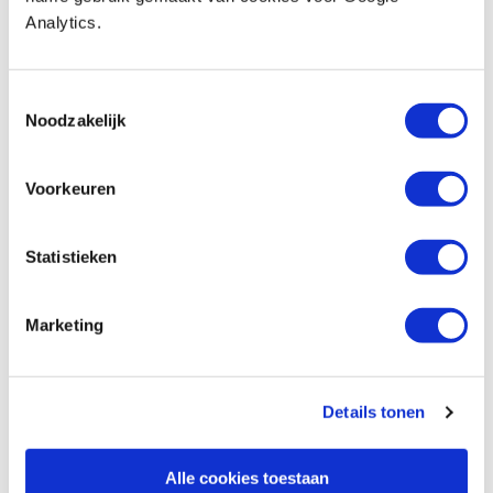
Festool schuurzool stickfix 100 x 150 mm
Analytics.
Productnumber: 10306340
€ 32,95 incl. VAT
Toestemmingsselectie
€ 27,23 excl. VAT
Noodzakelijk
In stock
Compare
Voorkeuren
Festool softschuurblad granat PROfile
Statistieken
delta 100 x 150 mm korrel 120 - 180
Productnumber: 12059176
Marketing
€ 26,60 incl. VAT
€ 21,98 excl. VAT
In stock
Details tonen
Compare
Alle cookies toestaan
Festool softschuurblad granat PROfile