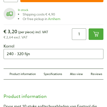
In stock
Shipping costs € 4,90
Or free pickup in
Arnhem
€ 3,20
(per piece)
incl. VAT
€ 2,64 excl. VAT
Korrel
Product information
Specifications
Also view
Reviews
Product information
Doos met 10 stuks softschuurbladen van Festool die