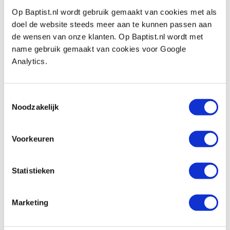
Productnumber: 22295
Op Baptist.nl wordt gebruik gemaakt van cookies met als
doel de website steeds meer aan te kunnen passen aan
€ 41,70 incl. VAT
de wensen van onze klanten. Op Baptist.nl wordt met
€ 34,46 excl. VAT
name gebruik gemaakt van cookies voor Google
In stock
Analytics.
Compare
Toestemmingsselectie
Schuurbanden korrel 180, 6 stuks voor
Noodzakelijk
Hegner TWS 230
Productnumber: 22296
Voorkeuren
€ 41,70 incl. VAT
€ 34,46 excl. VAT
In stock
Statistieken
Compare
Marketing
Schuurbanden korrel 240, 6 stuks voor
Hegner TWS 230