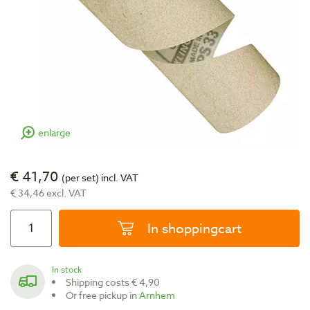
enlarge
€ 41,70
(per set)
incl. VAT
€ 34,46 excl. VAT
In shoppingcart
In stock
Shipping costs € 4,90
Or free pickup in
Arnhem