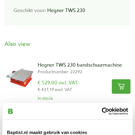
Geschikt voor
: Hegner TWS 230
Also view
Hegner TWS 230 bandschuurmachine
Productnumber: 22292
€ 529,00 incl. VAT
€ 437,19 excl. VAT
In stock
Compare
Schuurbanden korrel 120, 6 stuks voor
Hegner TWS 230
Baptist.nl maakt gebruik van cookies