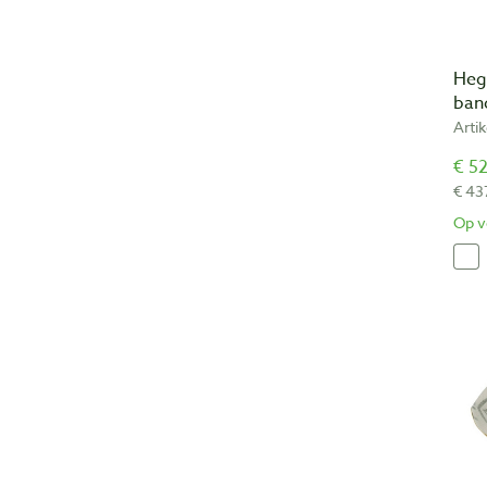
Heg
ban
Arti
€ 52
€ 43
Op v