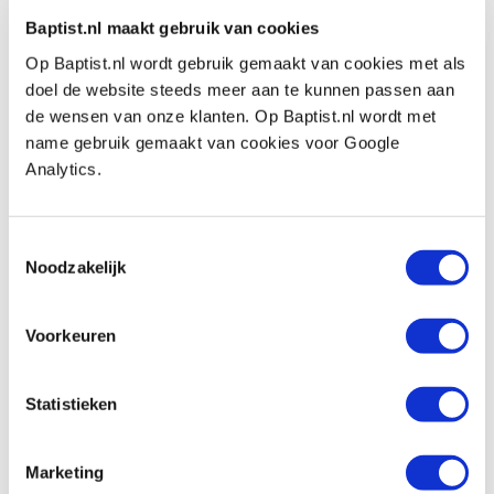
Productnumber: 21072
Baptist.nl maakt gebruik van cookies
€ 8,55 incl. VAT
Op Baptist.nl wordt gebruik gemaakt van cookies met als
€ 7,07 excl. VAT
doel de website steeds meer aan te kunnen passen aan
In stock
de wensen van onze klanten. Op Baptist.nl wordt met
name gebruik gemaakt van cookies voor Google
Compare
Analytics.
Kirjes schuurhulzen korrel 320 voor
schuurrol Ø 28 x 80 mm, 3 stuks
Toestemmingsselectie
Productnumber: 21073
Noodzakelijk
€ 8,55 incl. VAT
€ 7,07 excl. VAT
Voorkeuren
In stock
Compare
Statistieken
Kirjes schuurhulzen korrel 400 voor
Marketing
schuurrol Ø 28 x 80 mm, 3 stuks