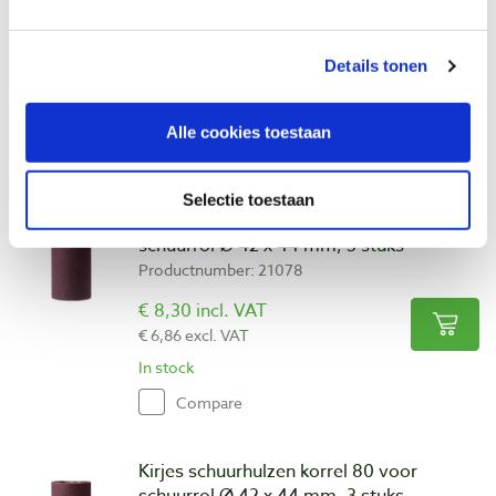
Productnumber: 21074
€ 8,55 incl. VAT
Details tonen
€ 7,07 excl. VAT
In stock
Alle cookies toestaan
Compare
Selectie toestaan
Kirjes schuurhulzen korrel 60 voor
schuurrol Ø 42 x 44 mm, 3 stuks
Productnumber: 21078
€ 8,30 incl. VAT
€ 6,86 excl. VAT
In stock
Compare
Kirjes schuurhulzen korrel 80 voor