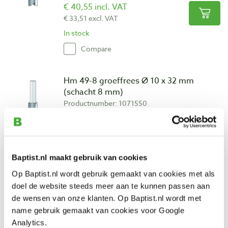
€ 40,55 incl. VAT
€ 33,51 excl. VAT
In stock
Compare
Hm 49-8 groeffrees Ø 10 x 32 mm
(schacht 8 mm)
Productnumber: 1071550
€ 47,85 incl. VAT
€ 39,55 excl. VAT
In stock
Baptist.nl maakt gebruik van cookies
Compare
Op Baptist.nl wordt gebruik gemaakt van cookies met als
doel de website steeds meer aan te kunnen passen aan
Hm 49-8-XL groeffrees Ø 10 x 32 mm
de wensen van onze klanten. Op Baptist.nl wordt met
extra lang (schacht 8 mm)
name gebruik gemaakt van cookies voor Google
Productnumber: 1071551
Analytics.