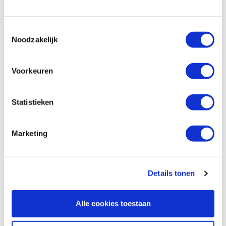
€ 62,95 incl. VAT
€ 52,02 excl. VAT
Toestemmingsselectie
In stock
Noodzakelijk
Compare
Voorkeuren
Rvs catalogus 'frezen'
Productnumber: 21869
Statistieken
€ 0,00 incl. VAT
€ 0,00 excl. VAT
Marketing
In stock
Compare
Details tonen
Hm 143-8 groeffrees Ø 11 x 25 mm
(schacht 8 mm)
Alle cookies toestaan
Productnumber: 1071709
€ 42,15 incl. VAT