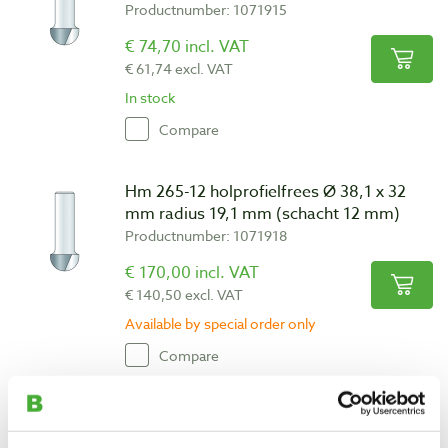
Productnumber: 1071915
€ 74,70 incl. VAT
€ 61,74 excl. VAT
In stock
Compare
Hm 265-12 holprofielfrees Ø 38,1 x 32
mm radius 19,1 mm (schacht 12 mm)
Productnumber: 1071918
€ 170,00 incl. VAT
€ 140,50 excl. VAT
Available by special order only
Compare
Hm 81-8 romeinse ogieffrees Ø 25,4 x
15,9 mm radius 4 mm (schacht 8 mm)