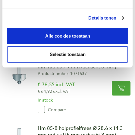
Productnumber: 1071635
€ 76,65 incl. VAT
Details tonen
€ 63,35 excl. VAT
In stock
Alle cookies toestaan
Compare
Selectie toestaan
Hm 84-8 holprofielfrees Ø 25,4 x 14,3
mm radius 7,9 mm (schacht 8 mm)
Productnumber: 1071637
€ 78,55 incl. VAT
€ 64,92 excl. VAT
In stock
Compare
Hm 85-8 holprofielfrees Ø 28,6 x 14,3