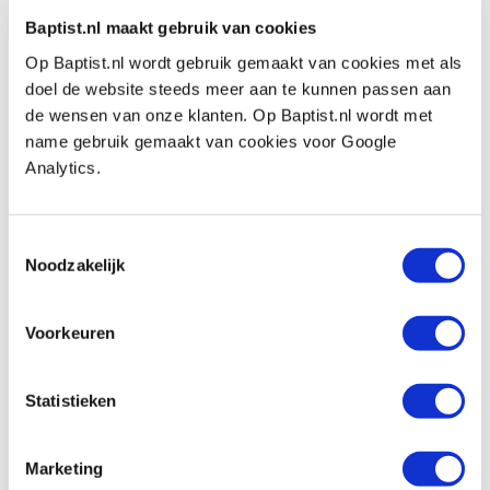
Productnumber: 1071631
Baptist.nl maakt gebruik van cookies
€ 81,00 incl. VAT
Op Baptist.nl wordt gebruik gemaakt van cookies met als
€ 66,94 excl. VAT
doel de website steeds meer aan te kunnen passen aan
In stock
de wensen van onze klanten. Op Baptist.nl wordt met
name gebruik gemaakt van cookies voor Google
Compare
Analytics.
Hm 82-8 romeinse ogieffrees Ø 34,9 x
22,1 mm 6,3 mm (schacht 8 mm)
Toestemmingsselectie
Productnumber: 1071633
Noodzakelijk
€ 89,85 incl. VAT
€ 74,26 excl. VAT
Voorkeuren
In stock
Compare
Statistieken
Hm 83-8 holprofielfrees Ø 22,2 x 14,3
Marketing
mm radius 6,3 mm (schacht 8 mm)