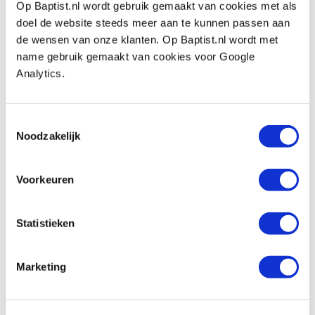
Op Baptist.nl wordt gebruik gemaakt van cookies met als
andersom.
doel de website steeds meer aan te kunnen passen aan
de wensen van onze klanten. Op Baptist.nl wordt met
name gebruik gemaakt van cookies voor Google
Analytics.
Also view
Toestemmingsselectie
Diamantstenen 80 x 50 mm grof, fijn en
Noodzakelijk
extra fijn, 3 stuks
Productnumber: 29214
Voorkeuren
€ 16,95 incl. VAT
€ 14,01 excl. VAT
In stock
Statistieken
Compare
Marketing
Hm 43-6 groeffrees Ø 6 x 19 mm
(schacht 6 mm)