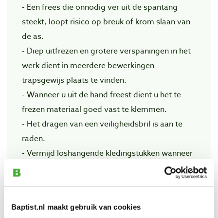
- Een frees die onnodig ver uit de spantang
steekt, loopt risico op breuk of krom slaan van
de as.
- Diep uitfrezen en grotere verspaningen in het
werk dient in meerdere bewerkingen
trapsgewijs plaats te vinden.
- Wanneer u uit de hand freest dient u het te
frezen materiaal goed vast te klemmen.
- Het dragen van een veiligheidsbril is aan te
raden.
- Vermijd loshangende kledingstukken wanneer
u met de bovenfreesmachine werkt.
- Houdt rekening met het maximale toerental
van de frees. Hoe groter de diameter van de
Baptist.nl maakt gebruik van cookies
frees, des te lager het toerental dient te zien, en