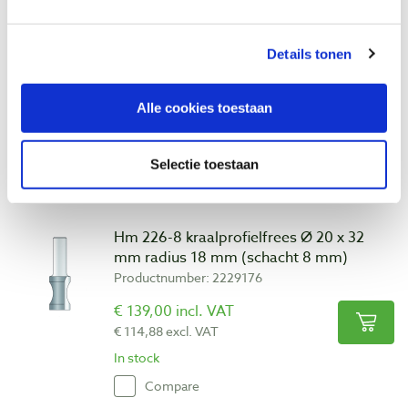
Rvs catalogus 'frezen'
Details tonen
Productnumber: 21869
€ 0,00 incl. VAT
Alle cookies toestaan
€ 0,00 excl. VAT
In stock
Selectie toestaan
Compare
Hm 226-8 kraalprofielfrees Ø 20 x 32
mm radius 18 mm (schacht 8 mm)
Productnumber: 2229176
€ 139,00 incl. VAT
€ 114,88 excl. VAT
In stock
Compare