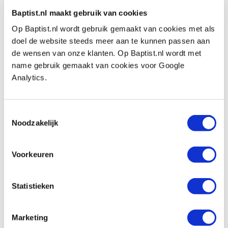
- Houdt rekening met het maximale toerental
Baptist.nl maakt gebruik van cookies
van de frees. Hoe groter de diameter van de
Op Baptist.nl wordt gebruik gemaakt van cookies met als
frees, des te lager het toerental dient te zien, en
doel de website steeds meer aan te kunnen passen aan
de wensen van onze klanten. Op Baptist.nl wordt met
andersom.
name gebruik gemaakt van cookies voor Google
Analytics.
Also view
Toestemmingsselectie
Noodzakelijk
Diamantstenen 80 x 50 mm grof, fijn en
extra fijn, 3 stuks
Voorkeuren
Productnumber: 29214
€ 16,95 incl. VAT
Statistieken
€ 14,01 excl. VAT
In stock
Marketing
Compare