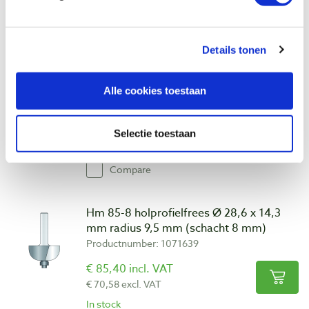
Compare
Details tonen
Hm 84-8 holprofielfrees Ø 25,4 x 14,3
mm radius 7,9 mm (schacht 8 mm)
Productnumber: 1071637
Alle cookies toestaan
€ 78,55 incl. VAT
€ 64,92 excl. VAT
Selectie toestaan
In stock
Compare
Hm 85-8 holprofielfrees Ø 28,6 x 14,3
mm radius 9,5 mm (schacht 8 mm)
Productnumber: 1071639
€ 85,40 incl. VAT
€ 70,58 excl. VAT
In stock