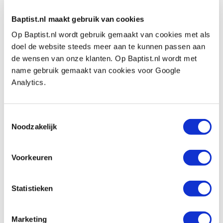
u met de bovenfreesmachine werkt.
Baptist.nl maakt gebruik van cookies
- Houdt rekening met het maximale toerental
Op Baptist.nl wordt gebruik gemaakt van cookies met als
van de frees. Hoe groter de diameter van de
doel de website steeds meer aan te kunnen passen aan
frees, des te lager het toerental dient te zien, en
de wensen van onze klanten. Op Baptist.nl wordt met
andersom.
name gebruik gemaakt van cookies voor Google
Analytics.
Also view
Toestemmingsselectie
Noodzakelijk
Diamantstenen 80 x 50 mm grof, fijn en
Voorkeuren
extra fijn, 3 stuks
Productnumber: 29214
Statistieken
€ 16,95 incl. VAT
€ 14,01 excl. VAT
In stock
Marketing