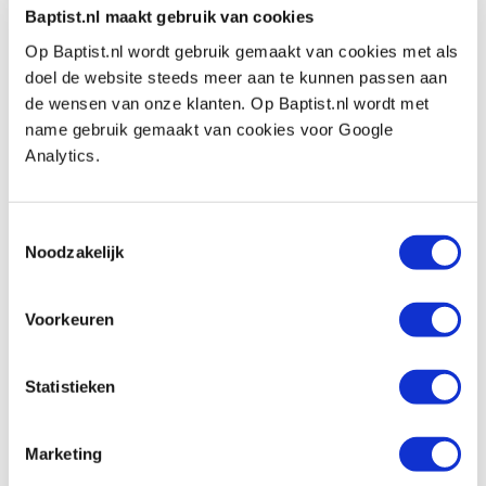
Festool kopieerring KR-D 24/of 900
Baptist.nl maakt gebruik van cookies
Productnumber: 685898
Op Baptist.nl wordt gebruik gemaakt van cookies met als
€ 17,75 incl. VAT
doel de website steeds meer aan te kunnen passen aan
€ 14,67 excl. VAT
de wensen van onze klanten. Op Baptist.nl wordt met
In stock
name gebruik gemaakt van cookies voor Google
Analytics.
Compare
Festool kopieerring KR-D 27/of 900
Toestemmingsselectie
Productnumber: 685899
Noodzakelijk
€ 17,75 incl. VAT
€ 14,67 excl. VAT
Voorkeuren
In stock
Compare
Statistieken
Festool kopieerring KR-D 30/of 900
Marketing
Productnumber: 685900