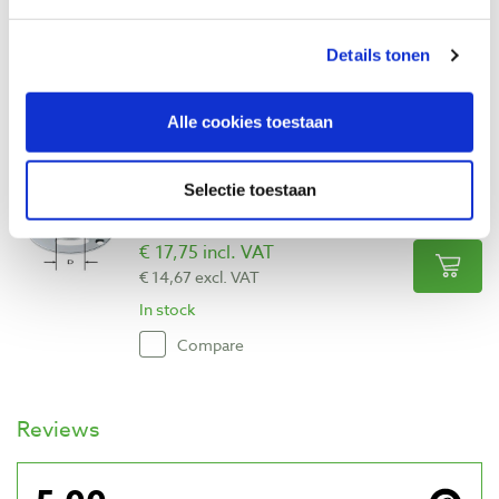
€ 17,75 incl. VAT
€ 14,67 excl. VAT
Details tonen
In stock
Compare
Alle cookies toestaan
Festool kopieerring KR-D 40/of 900
Selectie toestaan
Productnumber: 685901
€ 17,75 incl. VAT
€ 14,67 excl. VAT
In stock
Compare
Reviews