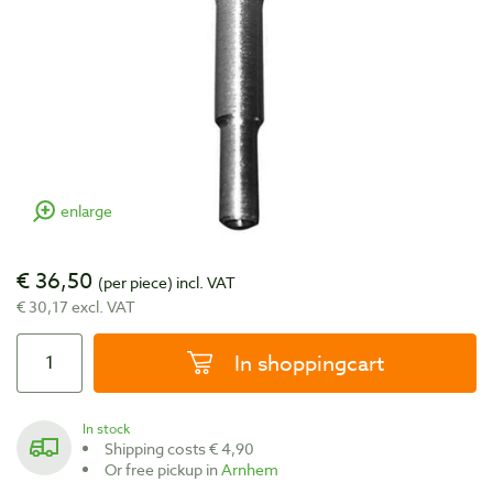
enlarge
€ 36,50
(per piece)
incl. VAT
€ 30,17 excl. VAT
In shoppingcart
In stock
Shipping costs € 4,90
Or free pickup in
Arnhem