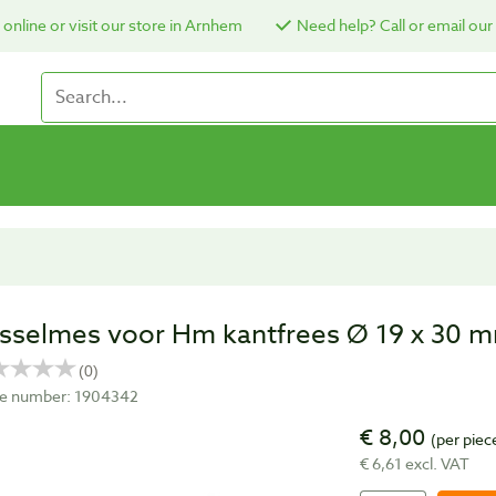
online or visit our store in Arnhem
Need help? Call or email our
sselmes voor Hm kantfrees Ø 19 x 30 
cle number: 1904342
€ 8,00
(per piec
€ 6,61 excl. VAT