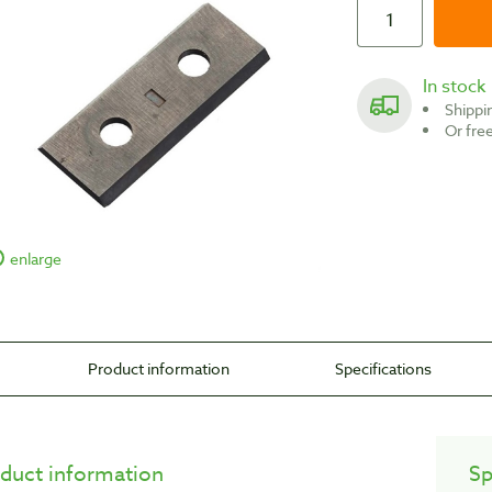
In stock
Shipp
Or fr
enlarge
Product information
Specifications
duct information
Sp