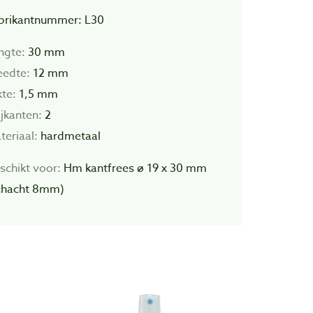
brikantnummer: L30
ngte:
30 mm
eedte:
12 mm
kte:
1,5 mm
ijkanten:
2
teriaal:
hardmetaal
schikt voor:
Hm kantfrees ø 19 x 30 mm
chacht 8mm)