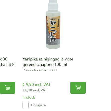
x 30
Yanipika reinigingsolie voor
hacht 8
gereedschappen 100 ml
Productnumber: 32311
€ 9,90 incl. VAT
€ 8,18 excl. VAT
In stock
Compare