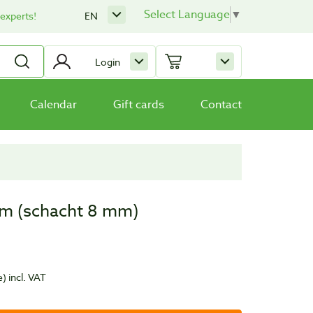
Select Language
▼
 experts!
EN
Login
Calendar
Gift cards
Contact
mm (schacht 8 mm)
e)
incl. VAT