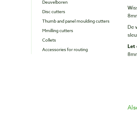
Deuvelboren
Wis
Disc cutters
8mm
Thumb and panel moulding cutters
De 
Mmilling cutters
sleu
Collets
Let 
Accessories for routing
8mm
Als