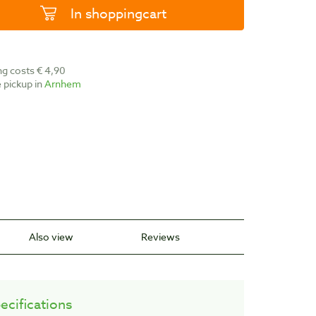
In shoppingcart
ing costs € 4,90
ee pickup in
Arnhem
Also view
Reviews
ecifications