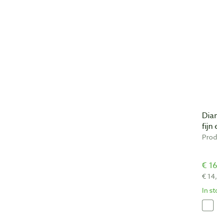
Dia
fijn
Prod
€ 16
€ 14
In s