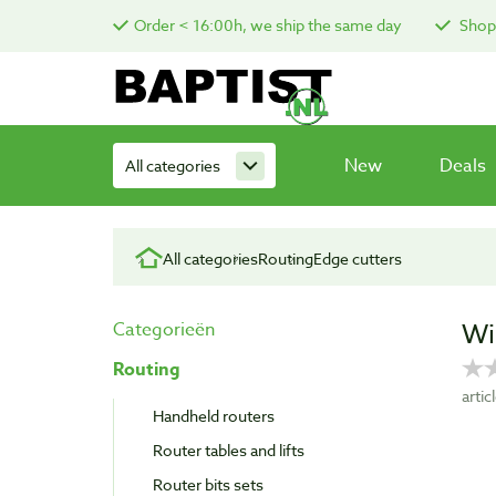
Order < 16:00h, we ship the same day
Shop 
New
Deals
All categories
All categories
Routing
Edge cutters
Wi
Categorieën
Routing
arti
Handheld routers
Router tables and lifts
Router bits sets