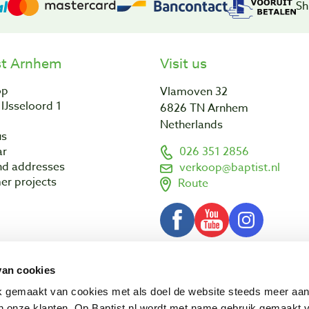
Sh
st Arnhem
Visit us
op
Vlamoven 32
IJsseloord 1
6826 TN Arnhem
Netherlands
us
ar
026 351 2856
nd addresses
verkoop@baptist.nl
er projects
Route
van cookies
Terms and conditions
Disclaimer
3 - 2026 Baptist Arnhem BV
ik gemaakt van cookies met als doel de website steeds meer aa
 onze klanten. Op Baptist.nl wordt met name gebruik gemaakt 