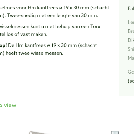
selmes voor Hm kantfrees ø 19 x 30 mm (schacht
Fa
). Twee-snedig met een lengte van 30 mm.
Le
wisselmessen kunt u met behulp van een Torx
Br
tel los of vast maken.
Di
op!
De Hm kantfrees ø 19 x 30 mm (schacht
Sn
) heeft twee wisselmessen.
Ma
Ge
(s
o view