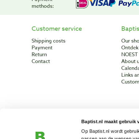
methods:
Customer service
Bapti
Shipping costs
Our sh
Payment
Ontdek 
Return
NOEST
Contact
About 
Calend
Links a
Custom
Baptist.nl maakt gebruik 
Copyright © 200
Op Baptist.nl wordt gebru
passen aan de wensen van