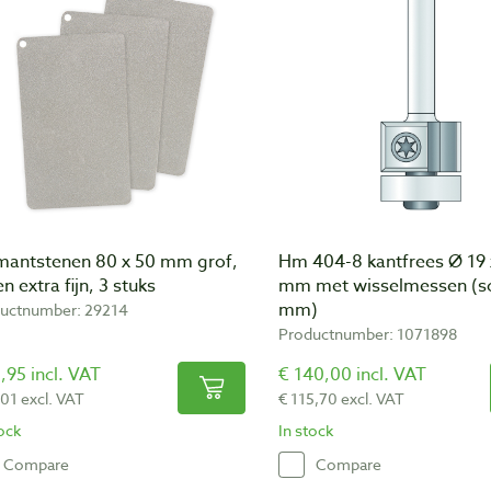
mantstenen 80 x 50 mm grof,
Hm 404-8 kantfrees Ø 19 
 en extra fijn, 3 stuks
mm met wisselmessen (sc
mm)
uctnumber: 29214
Productnumber: 1071898
,95 incl. VAT
€ 140,00 incl. VAT
,01 excl. VAT
€ 115,70 excl. VAT
tock
In stock
Compare
Compare