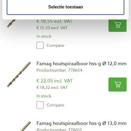
Famag houtspiraalboor hss-g Ø 11,0 mm
Selectie toestaan
Productnumber: 778652
€ 18,55 incl. VAT
€ 15,33 excl. VAT
In stock
Compare
Famag houtspiraalboor hss-g Ø 12,0 mm
Productnumber: 778654
€ 22,05 incl. VAT
€ 18,22 excl. VAT
In stock
Compare
Famag houtspiraalboor hss-g Ø 13,0 mm
Productnumber: 778655