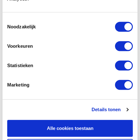
Famag houtspiraalboor hss-g Ø 10,0
mm
Toestemmingsselectie
Productnumber: 778650
Noodzakelijk
€ 14,30 incl. VAT
€ 11,82 excl. VAT
Voorkeuren
In stock
Compare
Statistieken
Famag houtspiraalboor hss-g Ø 10,5 mm
Marketing
Productnumber: 778651
€ 20,25 incl. VAT
€ 16,74 excl. VAT
Details tonen
In stock
Compare
Alle cookies toestaan