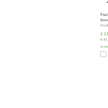
Fis
boo
Prod
€ 57
€ 47
In s