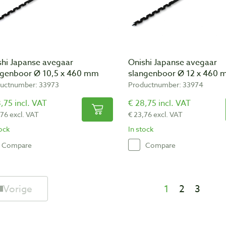
shi Japanse avegaar
Onishi Japanse avegaar
ngenboor Ø 10,5 x 460 mm
slangenboor Ø 12 x 460
uctnumber: 33973
Productnumber: 33974
,75 incl. VAT
€ 28,75 incl. VAT
,76 excl. VAT
€ 23,76 excl. VAT
tock
In stock
Compare
Compare
Vorige
1
2
3