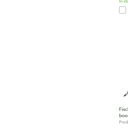
In s
Fis
boo
Prod