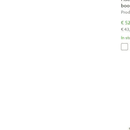
boo
Prod
€ 52
€ 43
In s