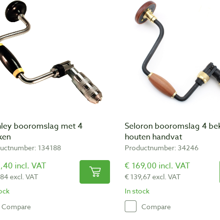
nley booromslag met 4
Seloron booromslag 4 be
ken
houten handvat
uctnumber: 134188
Productnumber: 34246
,40 incl. VAT
€ 169,00 incl. VAT
,84 excl. VAT
€ 139,67 excl. VAT
tock
In stock
Compare
Compare