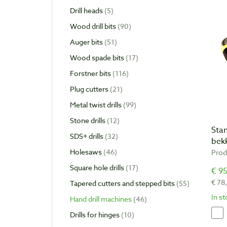
Drill heads
5
Wood drill bits
90
Auger bits
51
Wood spade bits
17
Forstner bits
116
Plug cutters
21
Metal twist drills
99
Stone drills
12
Sta
SDS+ drills
32
bek
Holesaws
46
Prod
Square hole drills
17
€ 95
€ 78
Tapered cutters and stepped bits
55
In s
Hand drill machines
46
Drills for hinges
10