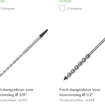
tock
In stock
Compare
Compare
ch slangenboor voor
Fisch slangenboor voor
romslag Ø 3/8″
booromslag Ø 1/2″
uctnumber: 32393
Productnumber: 32394