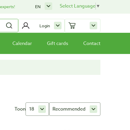
Select Language
▼
 experts!
EN
Login
Calendar
Gift cards
Contact
Toon
18
Recommended