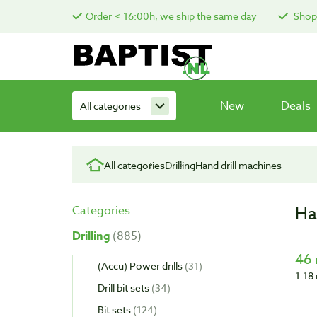
Order < 16:00h, we ship the same day
Shop 
New
Deals
All categories
All categories
Drilling
Hand drill machines
Ha
Categories
Drilling
885
46 
(Accu) Power drills
31
1-18 
Drill bit sets
34
Bit sets
124