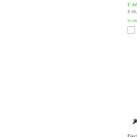
€ 46
€ 38
In s
Fis