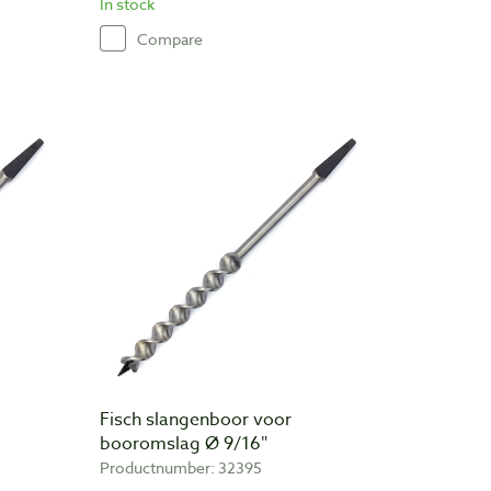
In stock
Compare
Fisch slangenboor voor
booromslag Ø 9/16″
Productnumber: 32395