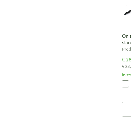
Oni
sla
Prod
€ 28
€ 23
In s