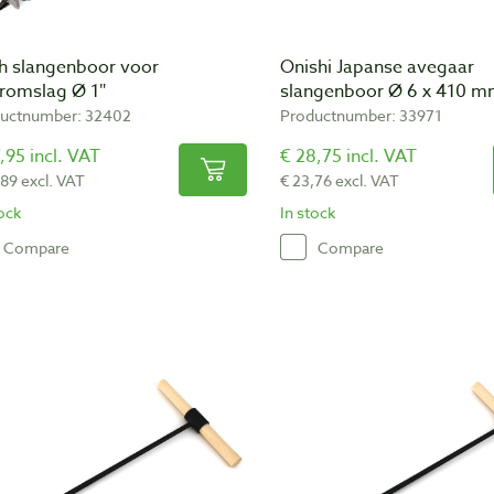
ch slangenboor voor
Onishi Japanse avegaar
romslag Ø 1″
slangenboor Ø 6 x 410 
uctnumber: 32402
Productnumber: 33971
,95 incl. VAT
€ 28,75 incl. VAT
,89 excl. VAT
€ 23,76 excl. VAT
tock
In stock
Compare
Compare