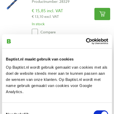
Productnumber: 28329
€ 15,85 incl. VAT
€ 13,10 excl. VAT
In stock
Compare
Bohrcraft HM universeel-/steenboor
extra lang Ø 6,0 mm x 150 mm
Productnumber: 28330
Baptist.nl maakt gebruik van cookies
Op Baptist.nl wordt gebruik gemaakt van cookies met als
€ 11,30 incl. VAT
doel de website steeds meer aan te kunnen passen aan
€ 9,34 excl. VAT
de wensen van onze klanten. Op Baptist.nl wordt met
In stock
name gebruik gemaakt van cookies voor Google
Compare
Analytics.
Bohrcraft HM universeel-/steenboor
Toestemmingsselectie
extra lang Ø 8,0 mm x 250 mm