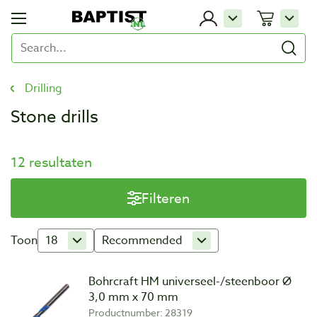
Drilling
Stone drills
12 resultaten
Filteren
Toon
18
Recommended
Bohrcraft HM universeel-/steenboor Ø
3,0 mm x 70 mm
Productnumber: 28319