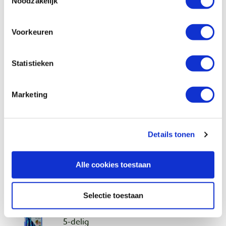
Noodzakelijk
Productnumber: 28333
€ 12,85 incl. VAT
Voorkeuren
€ 10,62 excl. VAT
In stock
Statistieken
Compare
Marketing
Bohrcraft HM universeel-/steenboor
extra lang Ø 10,0 mm x 250 mm
Productnumber: 28334
Details tonen
€ 16,45 incl. VAT
€ 13,60 excl. VAT
In stock
Alle cookies toestaan
Compare
Selectie toestaan
Bohrcraft HM universeel-/steenborenset,
5-delig