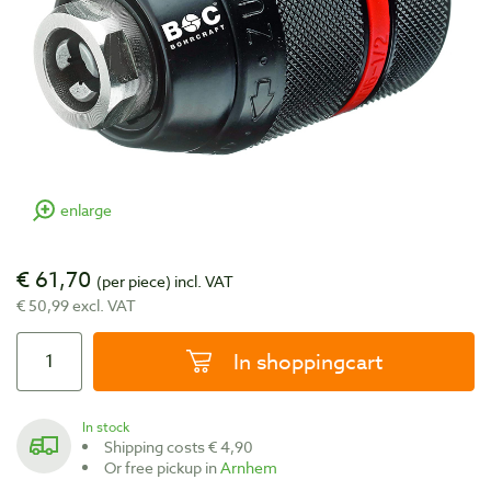
enlarge
€ 61,70
(per piece)
incl. VAT
€ 50,99 excl. VAT
In shoppingcart
In stock
Shipping costs € 4,90
Or free pickup in
Arnhem