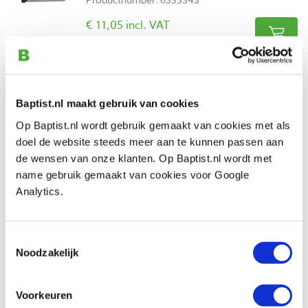
€ 11,05 incl. VAT
€ 9,13 excl. VAT
In stock
Compare
Baptist.nl maakt gebruik van cookies
Snelspanboorkop B16 voor links- en
Op Baptist.nl wordt gebruik gemaakt van cookies met als
rechtsdraaiend gebruik
doel de website steeds meer aan te kunnen passen aan
Productnumber: 24166
de wensen van onze klanten. Op Baptist.nl wordt met
name gebruik gemaakt van cookies voor Google
€ 79,00 incl. VAT
Analytics.
€ 65,29 excl. VAT
In stock
Compare
Toestemmingsselectie
Noodzakelijk
Reviews
Voorkeuren