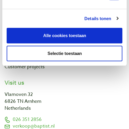
Contact
Baptist Arnhem
Details tonen
Our shop
Ontdek IJsseloord 1
Alle cookies toestaan
NOEST
About us
Calendar
Selectie toestaan
Links and addresses
Customer projects
Visit us
Vlamoven 32
6826 TN Arnhem
Netherlands
026 351 2856
verkoop@baptist.nl