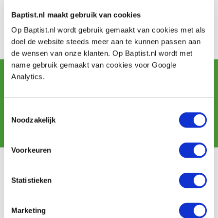
Baptist.nl maakt gebruik van cookies
Op Baptist.nl wordt gebruik gemaakt van cookies met als
doel de website steeds meer aan te kunnen passen aan
de wensen van onze klanten. Op Baptist.nl wordt met
name gebruik gemaakt van cookies voor Google
Sign up for our newsletter
Analytics.
and receive offers, new products and tips.
Toestemmingsselectie
Noodzakelijk
Subscribe
Voorkeuren
Customer service
Statistieken
Shipping costs
Payment
Return
Marketing