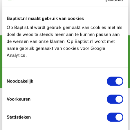
Baptist.nl maakt gebruik van cookies
Op Baptist.nl wordt gebruik gemaakt van cookies met als
doel de website steeds meer aan te kunnen passen aan
de wensen van onze klanten. Op Baptist.nl wordt met
Newsletter abonnieren
name gebruik gemaakt van cookies voor Google
und erhalten Sie Angebote, neue Produkte und Tipps.
Analytics.
Abonnieren
Toestemmingsselectie
Noodzakelijk
Voorkeuren
Kundendienst
Versandkosten
Statistieken
Zahlung
Widerrufsbelehrung