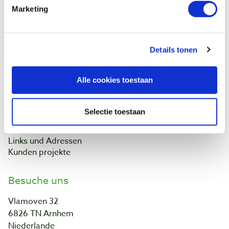
Kontakt
Marketing
Datenschutzerklärung
Kundeninformation
Batteriegesetz
Details tonen
Baptist Arnheim
Alle cookies toestaan
Unser Geschäft
Ontdek IJsseloord 1
NOEST
Selectie toestaan
Über uns!
Kalender
Links und Adressen
Kunden projekte
Besuche uns
Vlamoven 32
6826 TN Arnhem
Niederlande