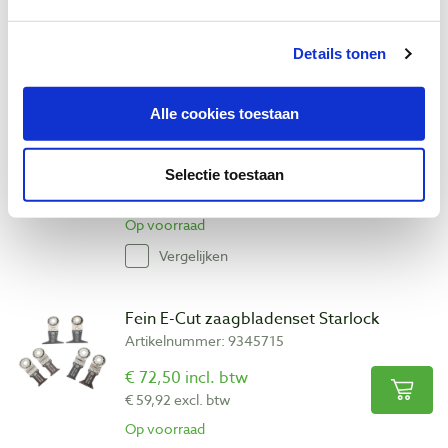
Op voorraad
Vergelijken
Details tonen
Fein accessoireset schuren Starlock
Alle cookies toestaan
Artikelnummer: 9345718
€ 72,50 incl. btw
Selectie toestaan
€ 59,92 excl. btw
Op voorraad
Vergelijken
Fein E-Cut zaagbladenset Starlock
Artikelnummer: 9345715
€ 72,50 incl. btw
€ 59,92 excl. btw
Op voorraad