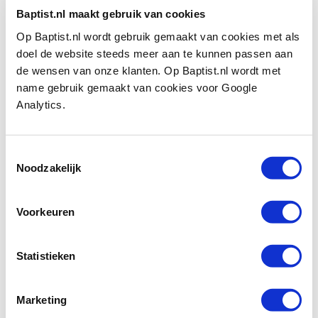
Baptist.nl maakt gebruik van cookies
Op Baptist.nl wordt gebruik gemaakt van cookies met als
Bekijk ook
doel de website steeds meer aan te kunnen passen aan
de wensen van onze klanten. Op Baptist.nl wordt met
name gebruik gemaakt van cookies voor Google
Fein zaagblad HSS segment Ø 85 mm
Analytics.
Starlock
Artikelnummer: 5061247
€ 36,20 incl. btw
Toestemmingsselectie
€ 29,92 excl. btw
Noodzakelijk
Op voorraad
Vergelijken
Voorkeuren
Fein accessoireset renovatie Starlock
Statistieken
Artikelnummer: 9345720
€ 154,00 incl. btw
Marketing
€ 127,27 excl. btw