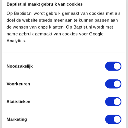
€ 8,18 ohne MwSt
Baptist.nl maakt gebruik van cookies
Auf Lager
Op Baptist.nl wordt gebruik gemaakt van cookies met als
Vergleich
doel de website steeds meer aan te kunnen passen aan
de wensen van onze klanten. Op Baptist.nl wordt met
name gebruik gemaakt van cookies voor Google
Japans Kiridashi markeer/houtsnijmes
Analytics.
enkel geslepen 40 mm
Produktnummer: 19198
€ 48,60 inkl. MwSt
Toestemmingsselectie
Noodzakelijk
€ 40,17 ohne MwSt
Auf Lager
Vergleich
Voorkeuren
Mikihisa Japans markeermes dubbel
Statistieken
geslepen 12 mm
Produktnummer: 33873
Marketing
€ 31,10 inkl. MwSt