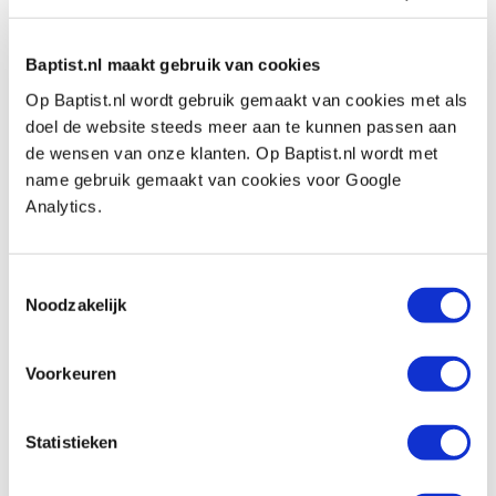
Produktnummer: 1071541
€ 39,70 inkl. MwSt
Baptist.nl maakt gebruik van cookies
€ 32,81 ohne MwSt
Op Baptist.nl wordt gebruik gemaakt van cookies met als
Auf Lager
doel de website steeds meer aan te kunnen passen aan
Vergleich
de wensen van onze klanten. Op Baptist.nl wordt met
name gebruik gemaakt van cookies voor Google
Analytics.
Hm 47-8 groeffrees Ø 8 x 25 mm
(schacht 8 mm)
Produktnummer: 1071543
Toestemmingsselectie
€ 43,35 inkl. MwSt
Noodzakelijk
€ 35,83 ohne MwSt
Auf Lager
Voorkeuren
Vergleich
Statistieken
Hm 724-8 Down Cut spiraalgroeffrees Ø
8 x 22 mm (schacht 8 mm)