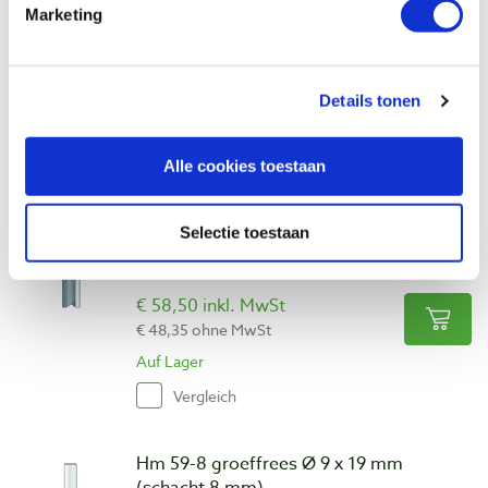
Marketing
Produktnummer: 1336872
€ 65,70 inkl. MwSt
€ 54,30 ohne MwSt
Details tonen
Auf Lager
Vergleich
Alle cookies toestaan
Hm 47-8-XL groeffrees Ø 8 x 25 mm
Selectie toestaan
extra lang (schacht 8 mm)
Produktnummer: 1071544
€ 58,50 inkl. MwSt
€ 48,35 ohne MwSt
Auf Lager
Vergleich
Hm 59-8 groeffrees Ø 9 x 19 mm