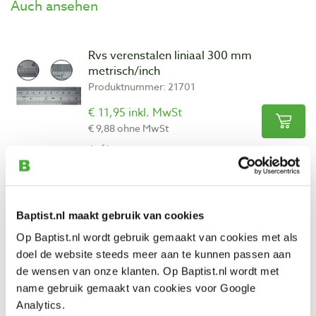
Auch ansehen
Rvs verenstalen liniaal 300 mm
metrisch/inch
Produktnummer: 21701
€ 11,95 inkl. MwSt
€ 9,88 ohne MwSt
Auf Lager
Vergleich
Rvs verenstalen liniaal 600 mm
Baptist.nl maakt gebruik van cookies
metrisch/inch
Op Baptist.nl wordt gebruik gemaakt van cookies met als
Produktnummer: 21703
doel de website steeds meer aan te kunnen passen aan
€ 19,60 inkl. MwSt
de wensen van onze klanten. Op Baptist.nl wordt met
€ 16,20 ohne MwSt
name gebruik gemaakt van cookies voor Google
Analytics.
Auf Lager