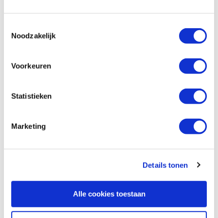
Vergleich
Toestemmingsselectie
Noodzakelijk
Rvs verenstalen liniaal 1000 mm
metrisch/inch
Produktnummer: 21704
Voorkeuren
€ 31,10 inkl. MwSt
€ 25,70 ohne MwSt
Statistieken
Auf Lager
Vergleich
Marketing
Swanson liniaal aluminium 1000 mm
metrisch/ inch
Details tonen
Produktnummer: 31616
€ 11,95 inkl. MwSt
Alle cookies toestaan
€ 9,88 ohne MwSt
Auf Lager