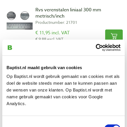
Rvs verenstalen liniaal 300 mm
metrisch/inch
Productnumber: 21701
€ 11,95 incl. VAT
€ 9,88 excl. VAT
In stock
Compare
Baptist.nl maakt gebruik van cookies
Rvs verenstalen liniaal 600 mm
Op Baptist.nl wordt gebruik gemaakt van cookies met als
metrisch/inch
doel de website steeds meer aan te kunnen passen aan
Productnumber: 21703
de wensen van onze klanten. Op Baptist.nl wordt met
€ 19,60 incl. VAT
name gebruik gemaakt van cookies voor Google
€ 16,20 excl. VAT
Analytics.
In stock
Compare
Toestemmingsselectie