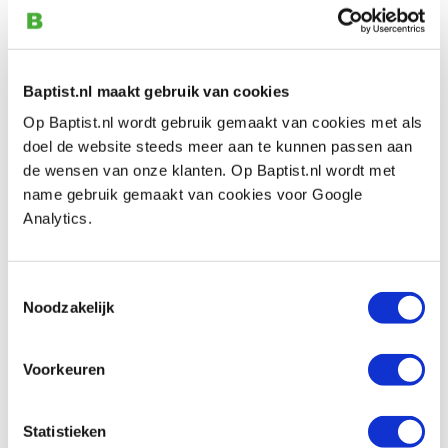
Tijdschrift: Furniture & Cabinetmaking
Produktnummer: 17939
€ 12,30 inkl. MwSt
Baptist.nl maakt gebruik van cookies
€ 11,28 ohne MwSt
Op Baptist.nl wordt gebruik gemaakt van cookies met als
Auf Lager
doel de website steeds meer aan te kunnen passen aan
Vergleich
de wensen van onze klanten. Op Baptist.nl wordt met
name gebruik gemaakt van cookies voor Google
Analytics.
Tijdschrift: Woodcarving
Produktnummer: 17940
€ 15,05 inkl. MwSt
Toestemmingsselectie
€ 13,81 ohne MwSt
Noodzakelijk
Auf Lager
Vergleich
Voorkeuren
Tijdschrift: Woodturning
Statistieken