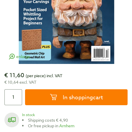
enlarge
€ 11,60
(per piece)
incl. VAT
€ 10,64 excl. VAT
In shoppingcart
In stock
Shipping costs € 4,90
Or free pickup in
Arnhem